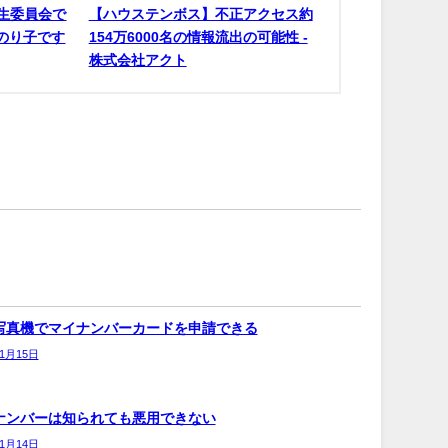
生委員会で
【ハウステンボス】不正アクセス約
原のり子です
154万6000名の情報流出の可能性 -
株式会社アクト
写真機でマイナンバーカードを申請できる
年1月15日
ナンバーは知られても悪用できない
年1月14日