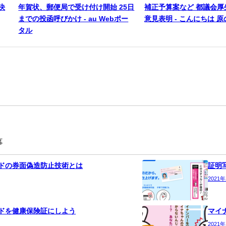
決
年賀状、郵便局で受け付け開始 25日
補正予算案など 都議会厚
までの投函呼びかけ - au Webポー
意見表明 - こんにちは 
タル
事
ドの券面偽造防止技術とは
証明
2021
ドを健康保険証にしよう
マイ
2021