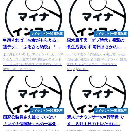
マイナンバー関連記事
マイナンバー関連記事
申請すれば「お金がもらえる」
森永康平氏「デブ時代」衝撃の
凄テク…「ふるさと納税」「給
食生活明かす 毎日まさかの…「6
付金」「アプリ」でお得生活
杯ずつ食べてました」
まず外せないのは、マイナンバーカードを
... ホリエモン「戸籍なんか廃止でいいだ
作るだけで、最大5000円相当のポイント
ろ笑 金の無駄」と持論 マイナンバー活用
が ... 不安な人は役所に設置されている支
すればいいと. スポニチアネックス
援窓口や、マイナン...
5/8(木)22:16....
マイナンバー関連記事
マイナンバー関連記事
国家公務員さえ使っていない
新人アナウンサーの#長部稀 で
「マイナ保険証」への一本化が
す。８月１日のトレたまは、一
進められる理由 森永卓郎氏は
人乗り用のEV自動車 ... -
... マイナンバーカードへの一本化を推し
Comments 6 · Alpha Phi Alpha MOVES