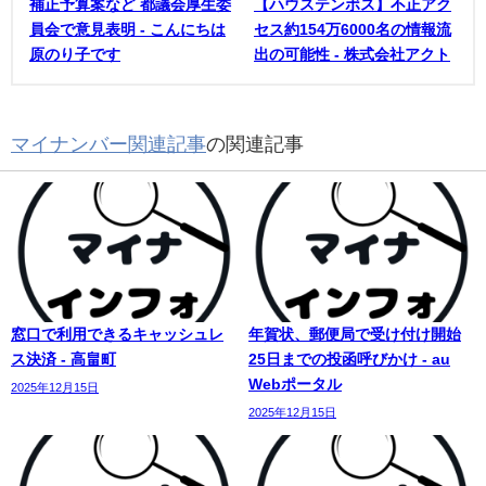
補正予算案など 都議会厚生委
【ハウステンボス】不正アク
員会で意見表明 - こんにちは
セス約154万6000名の情報流
原のり子です
出の可能性 - 株式会社アクト
マイナンバー関連記事
の関連記事
窓口で利用できるキャッシュレ
年賀状、郵便局で受け付け開始
ス決済 - 高畠町
25日までの投函呼びかけ - au
Webポータル
2025年12月15日
2025年12月15日