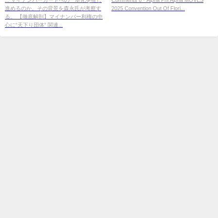
進めるのか。その背景を森永氏が考察す
2025 Convention Out Of Flori...
「税務 ...
YouTube
る。 【徹底解剖】マイナンバー利権の中
心に“天下り団体” 関連...