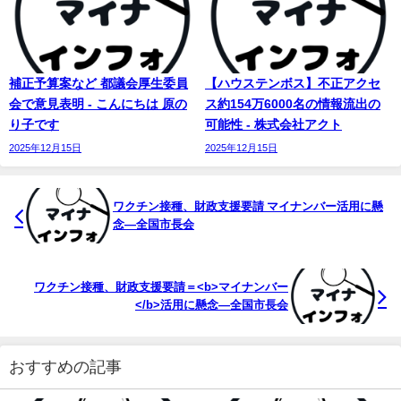
補正予算案など 都議会厚生委員
【ハウステンボス】不正アクセ
会で意見表明 - こんにちは 原の
ス約154万6000名の情報流出の
り子です
可能性 - 株式会社アクト
2025年12月15日
2025年12月15日
ワクチン接種、財政支援要請
マイナンバー
活用に懸
念―全国市長会
ワクチン接種、財政支援要請＝<b>マイナンバー
</b>活用に懸念―全国市長会
おすすめの記事