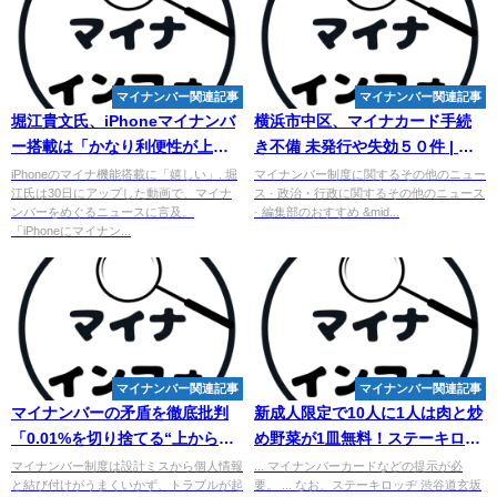
マイナンバー関連記事
マイナンバー関連記事
堀江貴文氏、iPhone
マイナンバ
横浜市中区、マイナカード手続
ー
搭載は「かなり利便性が上が
き不備 未発行や失効５０件 | カ
る」 “あの人物”に改めて皮肉
ナロコ by 神奈川新聞
iPhoneのマイナ機能搭載に「嬉しい」. 堀
マイナンバー制度に関するその他のニュー
江氏は30日にアップした動画で、マイナ
ス · 政治・行政に関するその他のニュース
も…
ンバーをめぐるニュースに言及。
· 編集部のおすすめ &mid...
「iPhoneにマイナン...
マイナンバー関連記事
マイナンバー関連記事
マイナンバー
の矛盾を徹底批判
新成人限定で10人に1人は肉と炒
「0.01%を切り捨てる“上からの
め野菜が1皿無料！ステーキロッ
デジタル化”は人権を蔑ろにす
ヂ 秋葉原電気街口店の「成人 ...
マイナンバー制度は設計ミスから個人情報
... マイナンバーカードなどの提示が必
と結び付けがうまくいかず、トラブルが起
要。 ... なお、ステーキロッヂ 渋谷道玄坂
る」