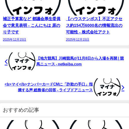
補正予算案など 都議会厚生委員
【ハウステンボス】不正アクセ
会で意見表明 - こんにちは 原の
ス約154万6000名の情報流出の
り子です
可能性 - 株式会社アクト
2025年12月15日
2025年12月15日
【地方競馬】川崎競馬が11月8日から入場を再開 | 競
馬ニュース - netkeiba.com
<b>マイ</b>ナンバーカードCMに「詐欺の手口」指
摘する声 総務省の回答 - ライブドアニュース
おすすめの記事