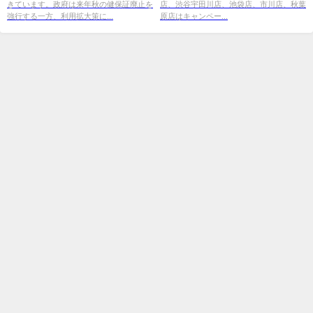
きています。政府は来年秋の健保証廃止を
店、渋谷宇田川店、池袋店、市川店、秋葉
強行する一方、利用拡大策に...
原店はキャンペー...