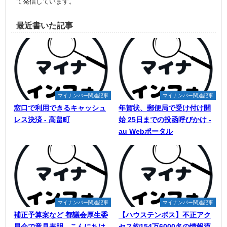
て発信しています。
最近書いた記事
マイナンバー関連記事
マイナンバー関連記事
窓口で利用できるキャッシュ
年賀状、郵便局で受け付け開
レス決済 - 高畠町
始 25日までの投函呼びかけ -
au Webポータル
マイナンバー関連記事
マイナンバー関連記事
補正予算案など 都議会厚生委
【ハウステンボス】不正アク
員会で意見表明 - こんにちは
セス約154万6000名の情報流