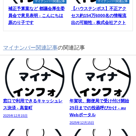
マイナンバー関連記事
マイナンバー関連記事
補正予算案など 都議会厚生委
【ハウステンボス】不正アク
員会で意見表明 - こんにちは
セス約154万6000名の情報流
原のり子です
出の可能性 - 株式会社アクト
マイナンバー関連記事
の関連記事
窓口で利用できるキャッシュレ
年賀状、郵便局で受け付け開始
ス決済 - 高畠町
25日までの投函呼びかけ - au
Webポータル
2025年12月15日
2025年12月15日