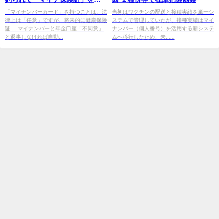
った人が抱えている「恐ろしい
「マイナンバーカード」を持つことは、法
当初はワクチンの配送と接種実績を単一シ
律上は「任意」ですが、将来的に健康保険
ステムで管理していたが、接種実績はマイ
...
証 ... マイナンバーと年金口座「不同意」
ナンバー（個人番号）を活用する新システ
と返事しなければ自動...
ムへ移行したため、未......