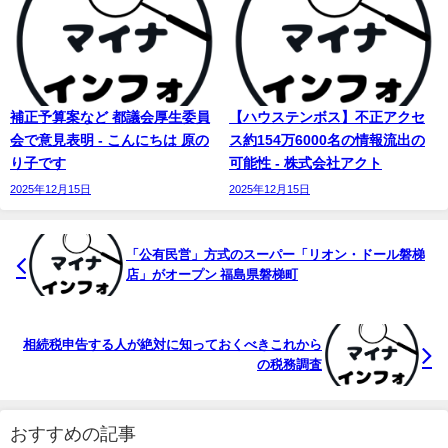
補正予算案など 都議会厚生委員
【ハウステンボス】不正アクセ
会で意見表明 - こんにちは 原の
ス約154万6000名の情報流出の
り子です
可能性 - 株式会社アクト
2025年12月15日
2025年12月15日
「公有民営」方式のスーパー「リオン・ドール磐梯
店」がオープン 福島県磐梯町
相続税申告する人が絶対に知っておくべきこれから
の税務調査
おすすめの記事