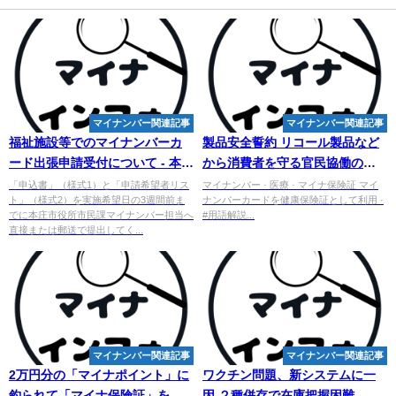
マイナンバー関連記事
マイナンバー関連記事
福祉施設等での
マイ
ナンバーカ
製品安全誓約 リコール製品など
ード出張申請受付について - 本庄
から消費者を守る官民協働の取
市
組 - 政府広報オンライン
「申込書」（様式1）と「申請希望者リス
マイナンバー · 医療 · マイナ保険証 マイ
ト」（様式2）を実施希望日の3週間前ま
ナンバーカードを健康保険証として利用 ·
でに本庄市役所市民課マイナンバー担当へ
#用語解説...
直接または郵送で提出してく...
マイナンバー関連記事
マイナンバー関連記事
2万円分の「マイナポイント」に
ワクチン問題、新システムに一
釣られて「マイナ保険証」を作
因 ２種併存で在庫把握困難