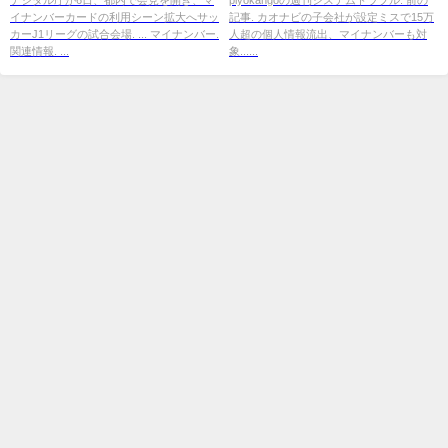
イナンバーカードの利用シーン拡大へサッ
記事. カオナビの子会社が設定ミスで15万
タル
カーJ1リーグの試合会場. ... マイナンバー.
人超の個人情報流出、マイナンバーも対
関連情報. ...
象......