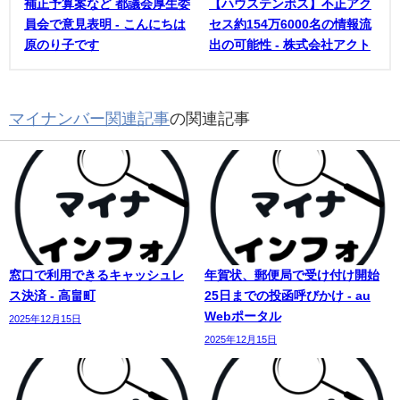
補正予算案など 都議会厚生委
【ハウステンボス】不正アク
員会で意見表明 - こんにちは
セス約154万6000名の情報流
原のり子です
出の可能性 - 株式会社アクト
マイナンバー関連記事
の関連記事
窓口で利用できるキャッシュレ
年賀状、郵便局で受け付け開始
ス決済 - 高畠町
25日までの投函呼びかけ - au
Webポータル
2025年12月15日
2025年12月15日