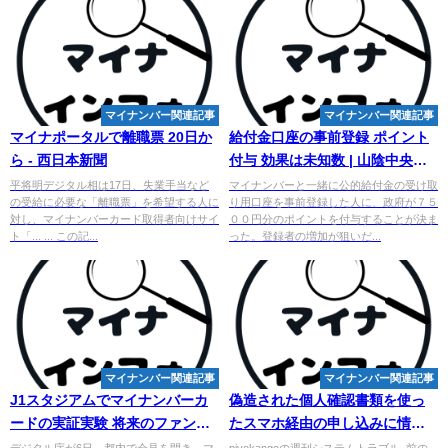
マイナンバー関連記事
マイナンバー関連記事
マイナポータルで離職票 20日か
給付金口座の事前登録 ポイント
ら - 西日本新聞
付与 効果は未知数 | 山陰中央新
報デジタル
平将明デジタル相は17日、失業手当など
マイナンバーと一緒に公的給付金の受け取
の受給に必要な「離職票」を希望する人に
り用口座を事前登録した人に、政府が７５
対し、マイナンバーカード取得者向けサイ
００円分のポイントを付与することが決ま
ト「... ... この記...
った。登録者の増加が狙いだ...
マイナンバー関連記事
マイナンバー関連記事
J1スタジアムで
マイ
ナンバーカ
偽造された個人確認書類を使っ
ードの実証実験 将来のファン拡
たスマホ経由の申し込みに情報
大へ川崎・吉田 ... - au Webポー
開示、日本信用情報機構で
デジタル庁が6日、都内で会見を開き、マ
piyokangoの週刊システムトラブル. 前の