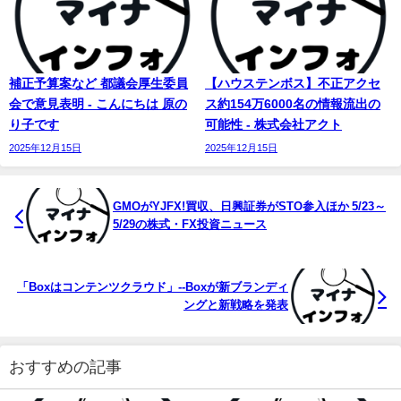
補正予算案など 都議会厚生委員
【ハウステンボス】不正アクセ
会で意見表明 - こんにちは 原の
ス約154万6000名の情報流出の
り子です
可能性 - 株式会社アクト
2025年12月15日
2025年12月15日
GMOがYJFX!買収、日興証券がSTO参入ほか 5/23～
5/29の株式・FX投資ニュース
「Boxはコンテンツクラウド」--Boxが新ブランディ
ングと新戦略を発表
おすすめの記事