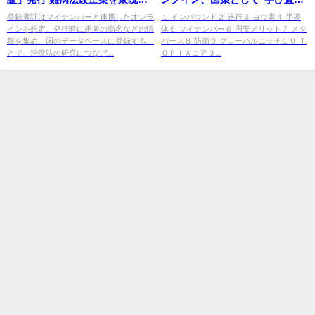
労委可決 - Yahoo!ニュース
し”への関心高まる＜注目テーマ
登録者証はマイナンバーと連携したオンラ
１ インバウンド２ 旅行３ ヨウ素４ 半導
インを想定。発行時に患者の病名などの情
体５ マイナンバー６ 円安メリット７ メタ
報を集め、国のデータベースに登録するこ
バース８ 防衛９ グローバルニッチ１０ Ｔ
とで、治療法の研究につなげ...
ＯＰＩＸコア３...