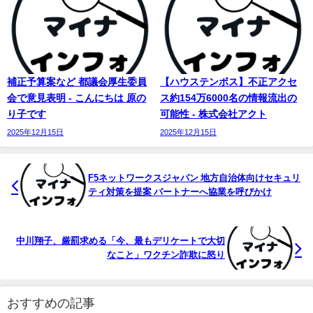
補正予算案など 都議会厚生委員
【ハウステンボス】不正アクセ
会で意見表明 - こんにちは 原の
ス約154万6000名の情報流出の
り子です
可能性 - 株式会社アクト
2025年12月15日
2025年12月15日
F5ネットワークスジャパン 地方自治体向けセキュリ
ティ対策を提案 パートナーへ協業を呼びかけ
中川翔子、厳罰求める「今、最もデリケートで大切
なこと」ワクチン詐欺に怒り
おすすめの記事