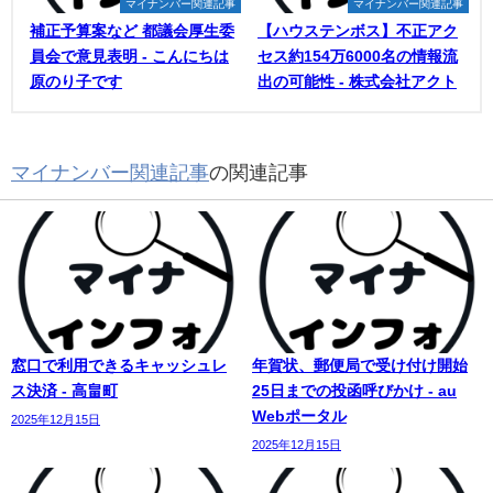
マイナンバー関連記事
マイナンバー関連記事
補正予算案など 都議会厚生委
【ハウステンボス】不正アク
員会で意見表明 - こんにちは
セス約154万6000名の情報流
原のり子です
出の可能性 - 株式会社アクト
マイナンバー関連記事
の関連記事
窓口で利用できるキャッシュレ
年賀状、郵便局で受け付け開始
ス決済 - 高畠町
25日までの投函呼びかけ - au
Webポータル
2025年12月15日
2025年12月15日