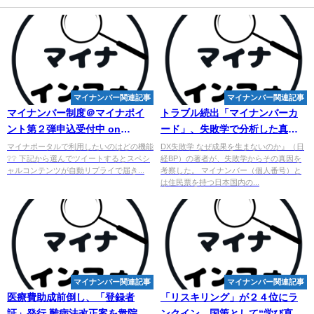
マイナンバー関連記事
マイナンバー関連記事
マイナンバー
制度＠マイナポイ
トラブル続出「
マイ
ナンバーカ
ント第２弾申込受付中 on
ード」、失敗学で分析した真の
Twitter: "マイナポータルで利用
原因 - 日経クロステック
マイナポータルで利用したいのはどの機能
DX失敗学 なぜ成果を生まないのか』（日
❔❔ 下記から選んでツイートするとスペシ
経BP）の著者が、失敗学からその真因を
したいのは ...
（xTECH）
ャルコンテンツが自動リプライで届き...
考察した。 マイナンバー（個人番号）と
は住民票を持つ日本国内の...
マイナンバー関連記事
マイナンバー関連記事
医療費助成前倒し、「登録者
「リスキリング」が２４位にラ
証」発行 難病法改正案を衆院厚
ンクイン、国策として“学び直