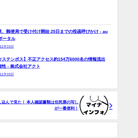
、郵便局で受け付け開始 25日までの投函呼びかけ - au
bポータル
年12月15日
ウステンボス】不正アクセス約154万6000名の情報流出
性 - 株式会社アクト
年12月15日
申し込んで見た！ 本人確認書類は住民票の写し
が一番便利！