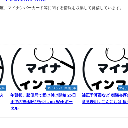
度、マイナンバーカード等に関する情報を収集して発信しています。
記事
マイナンバー関連記事
マイナ
決
年賀状、郵便局で受け付け開始 25日
補正予算案など 都議会厚
までの投函呼びかけ - au Webポー
意見表明 - こんにちは 
タル