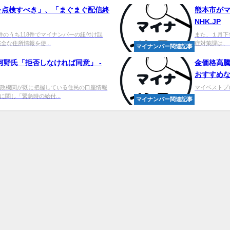
を点検すべき」、「まぐまぐ配信終
熊本市が
NHK.JP
件のうち118件でマイナンバーの紐付け誤
また、１月下
な住所情報を使...
症対策課は、
マイナンバー関連記事
河野氏「拒否しなければ同意」 -
金価格高
おすすめ
行政機関が既に把握している住民の口座情報
マイベストプロ信州
関し「緊急時の給付...
マイナンバー関連記事