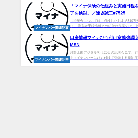
「マイナ保険の仕組みと実施日程
了を検討」／逢坂誠二#7525
共済年金については、点検したおよそ510万
り。 障害者手帳情報との紐付け作業では、完全
マイナンバー関連記事
口座情報マイナひも付け意義強調 
MSN
河野太郎デジタル相は20日の記者会見で、
をマイナンバーにひも付けて登録する新制度に
マイナンバー関連記事