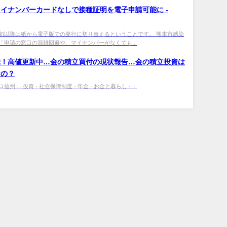
マイ
ナンバーカードなしで接種証明を電子申請可能に -
旬以降は紙から電子版での発行に切り替えるということです。 熊本市感染
「申請の窓口の混雑回避や、マイナンバーがなくても...
騰！高値更新中…金の積立買付の現状報告…金の積立投資は
なの？
 ... 投資 · 社会保障制度 · 年金 · お金と暮らし · ...