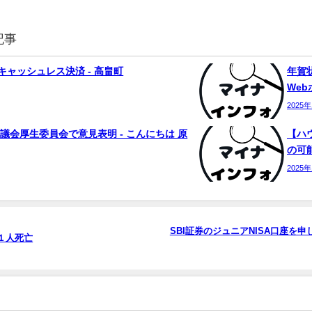
記事
ャッシュレス決済 - 高畠町
年賀状
We
2025
議会厚生委員会で意見表明 - こんにちは 原
【ハ
の可能
2025
SBI証券のジュニアNISA口座を
１人死亡