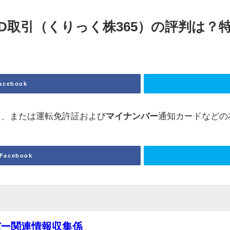
FD取引（くりっく株365）の評判は
acebook
ド、または運転免許証および
マイナンバー
通知カードなどの
Facebook
バー関連情報収集係