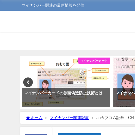
マイナンバー関連の最新情報を発信
ンバーカード
マイナンバーカード
よう
マイナンバーカードの券面偽造防止技術とは
マイナン
ホーム
マイナンバー関連記事
auカブコム証券、C