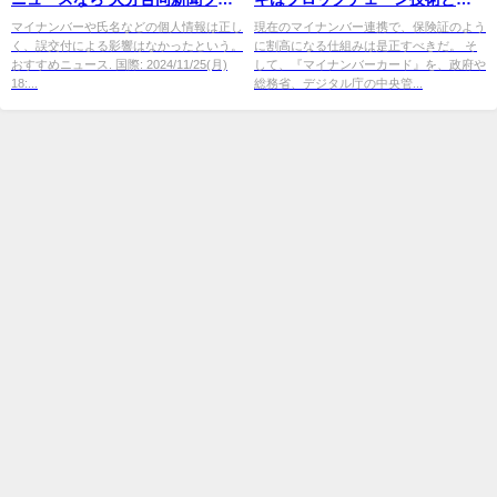
ミアムオンライン Gate
イナンバー
活用 - Yahoo!ニュー
マイナンバーや氏名などの個人情報は正し
現在のマイナンバー連携で、保険証のよう
く、誤交付による影響はなかったという。
に割高になる仕組みは是正すべきだ。 そ
ス
おすすめニュース. 国際: 2024/11/25(月)
して、『マイナンバーカード』を、政府や
18:...
総務省、デジタル庁の中央管...