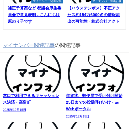
マイナンバー関連記事
マイナンバー関連記事
補正予算案など 都議会厚生委
【ハウステンボス】不正アク
員会で意見表明 - こんにちは
セス約154万6000名の情報流
原のり子です
出の可能性 - 株式会社アクト
マイナンバー関連記事
の関連記事
窓口で利用できるキャッシュレ
年賀状、郵便局で受け付け開始
ス決済 - 高畠町
25日までの投函呼びかけ - au
Webポータル
2025年12月15日
2025年12月15日