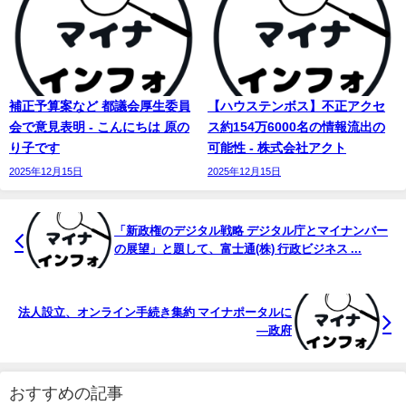
補正予算案など 都議会厚生委員
【ハウステンボス】不正アクセ
会で意見表明 - こんにちは 原の
ス約154万6000名の情報流出の
り子です
可能性 - 株式会社アクト
2025年12月15日
2025年12月15日
「新政権のデジタル戦略 デジタル庁と
マイナンバー
の展望」と題して、富士通(株) 行政ビジネス ...
法人設立、オンライン手続き集約 マイナポータルに
―政府
おすすめの記事