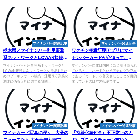
マイナンバー関連記事
マイナンバー関連記事
栃木県／
マイナンバー
利用事務
ワクチン接種証明アプリに
マイ
系ネットワークとLGWAN接続系
ナンバーカードが必須って、愚
ネットワークを接続するための
かとしか言いようがありません
マイナンバー利用事務系ネットワークと
マイナンバー自体は国民に既に割り振られ
LGWAN接続系ネットワークを接続するた
ているのに、ハードというアナログな存在
...
(鈴木 ...
めのプロキシサーバ構築・運用保守業務の
である「カード」を普及させることが目的
調達に係る入札に関する質問...
化しているのは本末転倒です...
マイナンバー関連記事
マイナンバー関連記事
マイナカード写真に誤り - 大分の
『持続化給付金』不正防止のカ
ニュースなら 大分合同新聞プレ
ギはブロックチェーン技術と
マ