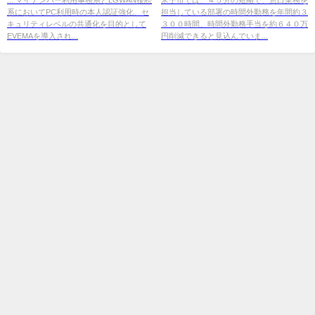
系においてPC利用時の本人認証強化、セ
担当している部署の時間外勤務を年間約３
...
キュリティレベルの共通化を目的として
３００時間、時間外勤務手当を約６４０万
EVEMAを導入され...
円削減できると見込んでいま...