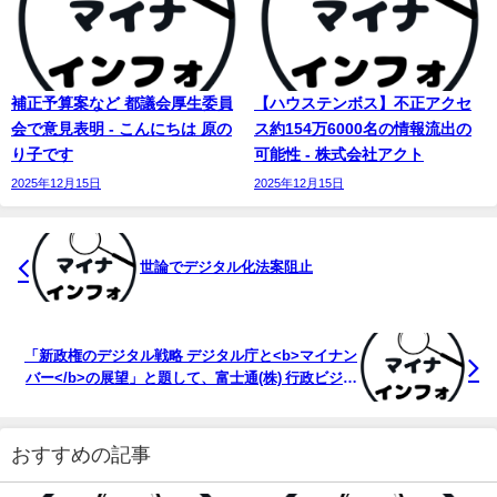
補正予算案など 都議会厚生委員
【ハウステンボス】不正アクセ
会で意見表明 - こんにちは 原の
ス約154万6000名の情報流出の
り子です
可能性 - 株式会社アクト
2025年12月15日
2025年12月15日
世論でデジタル化法案阻止
「新政権のデジタル戦略 デジタル庁と<b>マイナン
バー</b>の展望」と題して、富士通(株) 行政ビジネ
ス ...
おすすめの記事