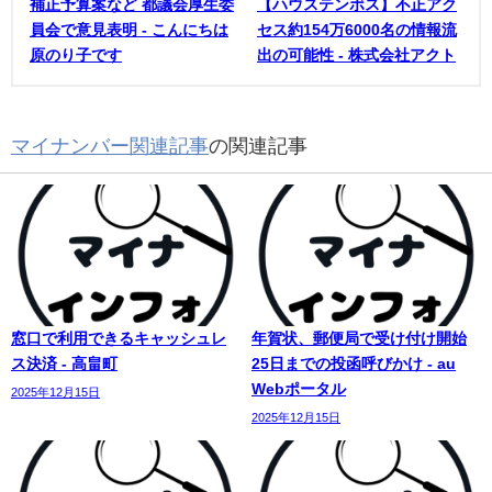
補正予算案など 都議会厚生委
【ハウステンボス】不正アク
員会で意見表明 - こんにちは
セス約154万6000名の情報流
原のり子です
出の可能性 - 株式会社アクト
マイナンバー関連記事
の関連記事
窓口で利用できるキャッシュレ
年賀状、郵便局で受け付け開始
ス決済 - 高畠町
25日までの投函呼びかけ - au
Webポータル
2025年12月15日
2025年12月15日