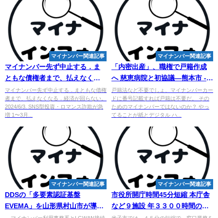
マイナンバー関連記事
マイナンバー関連記事
マイナンバー
先ず中止する．ま
「内密出産」、職権で戸籍作成
ともな債権者まで、払えなくな
へ 慈恵病院と初協議―熊本市 -
る．経済が回らない。 - 橋本べん
時事ドットコム
マイナンバー先ず中止する．まともな債権
戸籍法など不要でしょ、マイナンバーカー
者まで、払えなくなる．経済が回らない。
ドに番号記載すれば戸籍は不要だ。 その
...
2024/6/3. SNS型投資・ロマンス詐欺が急
ためのマイナンバーではないのか？ やっ
増 1〜3月...
てることが紙とデジタル ハ...
マイナンバー関連記事
マイナンバー関連記事
DDSの「多要素認証基盤
市役所開庁時間45分短縮 本庁舎
EVEMA」を山形県村山市が導入
など９施設 年３３００時間の時
～
マイ
ナンバーカード認証
間外勤務削減見込む １１月から
... マイナンバー利用事務系とLGWAN接続
米子市では、４５分の短縮で、窓口業務を