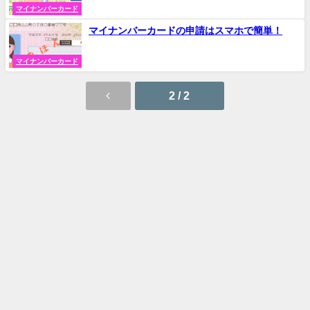
マイナンバーカード
マイナンバーカードの申請はスマホで簡単！
マイナンバーカード
2 / 2