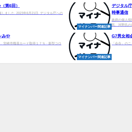
（第6回）
デジタル庁
時事通信
した. 2023年6月21日. デジタル庁への
政府の個人情
民、河野氏の
マイナンバー関連記事
レみや
G7男女相会
… 宮崎市職員カード取得１７％ · 新型コロ
「会合」のニュース
マイナンバー関連記事