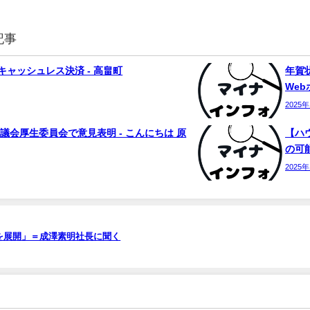
記事
ャッシュレス決済 - 高畠町
年賀状
We
2025
議会厚生委員会で意見表明 - こんにちは 原
【ハ
の可能
2025
を展開」＝成澤素明社長に聞く