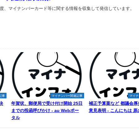
度、マイナンバーカード等に関する情報を収集して発信しています。
記事
マイナンバー関連記事
マイナ
決
年賀状、郵便局で受け付け開始 25日
補正予算案など 都議会厚
までの投函呼びかけ - au Webポー
意見表明 - こんにちは 
タル