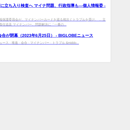
に立ち入り検査へ マイナ問題、行政指導も―個人情報委 -
報保護委員会が、マイナンバーカードを巡る相次ぐトラブルを受け、 ... 立
責任追及 マイナンバー、問題解決に「一番の...
合が閉幕（2023年6月25日） - BIGLOBEニュース
 · 推進 · 会合 · マイナンバー · トラブル &middo...