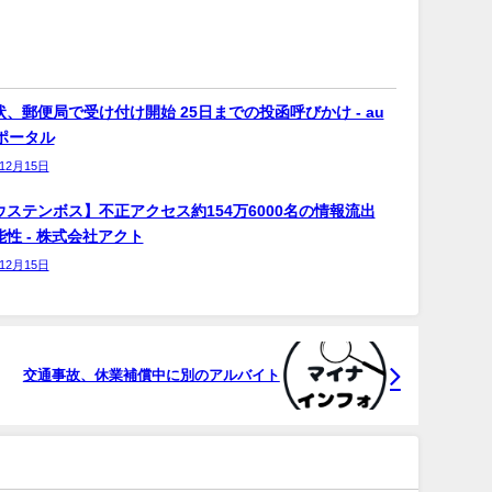
、郵便局で受け付け開始 25日までの投函呼びかけ - au
bポータル
年12月15日
ウステンボス】不正アクセス約154万6000名の情報流出
性 - 株式会社アクト
年12月15日
交通事故、休業補償中に別のアルバイト