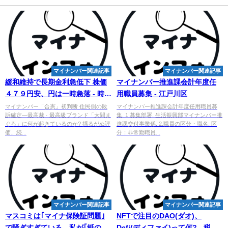
マイナンバー関連記事
マイナンバー関連記事
緩和維持で長期金利急低下 株価
マイナンバー
推進課会計年度任
４７９円安、円は一時急落 - 時事
用職員募集 - 江戸川区
通信
マイナンバー「合憲」初判断 住民側の敗
マイナンバー推進課会計年度任用職員募
訴確定―最高裁 · 最高級ブランド「大間ま
集. 1.募集部署. 生活振興部マイナンバー推
ぐろ」に何が起きているのか? 揺るがぬ評
進課交付事業係. 2.職員の区分・職名. 区
価、続...
分：非常勤職員...
マイナンバー関連記事
マイナンバー関連記事
マスコミは｢マイナ保険証問題｣
NFTで注目のDAO(ダオ)、
で騒ぎすぎている…私が｢紙の保
Defi(ディファイ)って何? - 税理