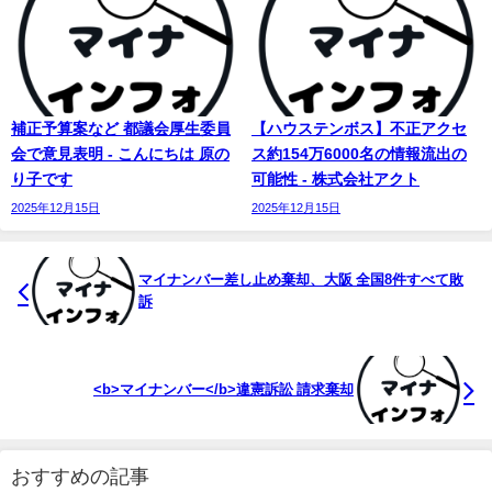
補正予算案など 都議会厚生委員
【ハウステンボス】不正アクセ
会で意見表明 - こんにちは 原の
ス約154万6000名の情報流出の
り子です
可能性 - 株式会社アクト
2025年12月15日
2025年12月15日
マイナンバー
差し止め棄却、大阪 全国8件すべて敗
訴
<b>マイナンバー</b>違憲訴訟 請求棄却
おすすめの記事