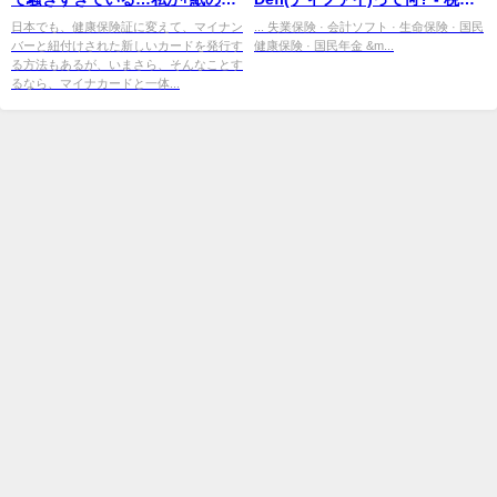
険証は廃止すべき｣と考える ...
士紹介センタービスカス
日本でも、健康保険証に変えて、マイナン
... 失業保険 · 会計ソフト · 生命保険 · 国民
バーと紐付けされた新しいカードを発行す
健康保険 · 国民年金 &m...
る方法もあるが、いまさら、そんなことす
るなら、マイナカードと一体...