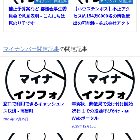
マイナンバー関連記事
マイナンバー関連記事
補正予算案など 都議会厚生委
【ハウステンボス】不正アク
員会で意見表明 - こんにちは
セス約154万6000名の情報流
原のり子です
出の可能性 - 株式会社アクト
マイナンバー関連記事
の関連記事
窓口で利用できるキャッシュレ
年賀状、郵便局で受け付け開始
ス決済 - 高畠町
25日までの投函呼びかけ - au
Webポータル
2025年12月15日
2025年12月15日