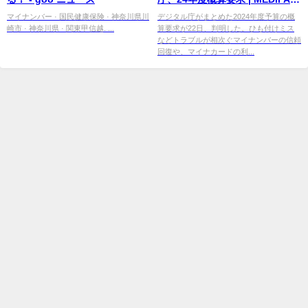
web（メディファクス ウェブ）
マイナンバー · 国民健康保険 · 神奈川県川
デジタル庁がまとめた2024年度予算の概
崎市 · 神奈川県 · 関東甲信越. ...
算要求が22日、判明した。ひも付けミス
などトラブルが相次ぐマイナンバーの信頼
回復や、マイナカードの利...