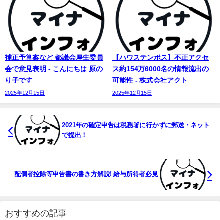
補正予算案など 都議会厚生委員
【ハウステンボス】不正アクセ
会で意見表明 - こんにちは 原の
ス約154万6000名の情報流出の
り子です
可能性 - 株式会社アクト
2025年12月15日
2025年12月15日
2021年の確定申告は税務署に行かずに郵送・ネット
で提出！
配偶者控除等申告書の書き方解説! 給与所得者必見
おすすめの記事