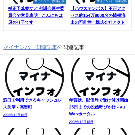
マイナンバー関連記事
マイナンバー関連記事
補正予算案など 都議会厚生委
【ハウステンボス】不正アク
員会で意見表明 - こんにちは
セス約154万6000名の情報流
原のり子です
出の可能性 - 株式会社アクト
マイナンバー関連記事
の関連記事
窓口で利用できるキャッシュレ
年賀状、郵便局で受け付け開始
ス決済 - 高畠町
25日までの投函呼びかけ - au
Webポータル
2025年12月15日
2025年12月15日