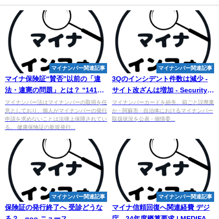
マイナンバー関連記事
マイナンバー関連記事
マイナ保険証“賛否”以前の「違
3Qのインシデント件数は減少 -
法・違憲の問題」とは？ “1415
サイト改ざんは増加 - Security
人の医師・歯科医師”が国を訴え
NEXT
マイナンバー法はマイナンバーの取得を任
マイナンバーカードを紛失、箱ごと誤廃棄
意としており、個人がマイナンバーの発行
か - 阿蘇市 · 自治体におけるマイナンバー
た ...
申請を求めないことは法律上保障されてい
取扱状況を公表 - 個情委...
る。 健康保険証の新規発行...
マイナンバー関連記事
マイナンバー関連記事
保険証の発行終了へ 受診どうな
マイナ信頼回復へ関連経費 デジ
る？ - goo ニュース
庁、24年度概算要求 | MEDIFAX