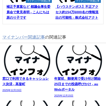
マイナンバー関連記事
マイナンバー関連記事
補正予算案など 都議会厚生委
【ハウステンボス】不正アク
員会で意見表明 - こんにちは
セス約154万6000名の情報流
原のり子です
出の可能性 - 株式会社アクト
マイナンバー関連記事
の関連記事
窓口で利用できるキャッシュレ
年賀状、郵便局で受け付け開始
ス決済 - 高畠町
25日までの投函呼びかけ - au
Webポータル
2025年12月15日
2025年12月15日