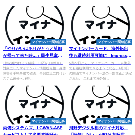
マイナンバー関連記事
マイナンバー関連記事
「やりがいはありがとうと笑顔
マイ
ナンバーカード、海外転出
が帰って来た時…」民生児童委
後も継続利用可能に - Impress
員永田繁江さんに藍綬褒章
Watch
1件の紐づけミス確認…10万6,000件余り
5月27日から、マイナンバーカードを海外
対象にしたマイナンバー情報総点検、身体
でも継続利用できるようになる。4月9日
障害者手帳事務で確認、再発防止に向けシ
の閣議でマイナンバー法の一部改正が決定
ステム改修へ. 9時...
された。 これまで海外留...
マイナンバー関連記事
マイナンバー関連記事
両備システムズ、LGWAN-ASP
河野デジタル相のマイナ対応、
サービスとして多要素認証セキ
「評価しない」が53% 朝日世論