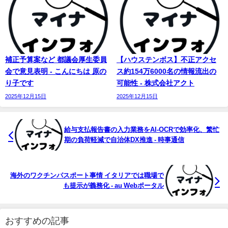
補正予算案など 都議会厚生委員
【ハウステンボス】不正アクセ
会で意見表明 - こんにちは 原の
ス約154万6000名の情報流出の
り子です
可能性 - 株式会社アクト
2025年12月15日
2025年12月15日
給与支払報告書の入力業務をAI-OCRで効率化、繁忙
期の負荷軽減で自治体DX推進 - 時事通信
海外のワクチンパスポート事情 イタリアでは職場で
も提示が義務化 - au Webポータル
おすすめの記事