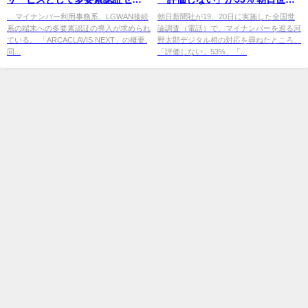
ュリティを自治体に提供
調査
... マイナンバー利用事務系、LGWAN接続
朝日新聞社が19、20日に実施した全国世
系の端末への多要素認証の導入が求められ
論調査（電話）で、マイナンバーを巡る河
ている。 「ARCACLAVIS NEXT」の概要.
野太郎デジタル相の対応を尋ねたところ、
同...
「評価しない」53%、「...