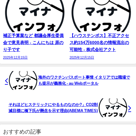
補正予算案など 都議会厚生委員
【ハウステンボス】不正アクセ
会で意見表明 - こんにちは 原の
ス約154万6000名の情報流出の
り子です
可能性 - 株式会社アクト
2025年12月15日
2025年12月15日
海外のワクチンパスポート事情 イタリアでは職場で
も提示が義務化 - au Webポータル
それほどヒステリックにやるものなのか?」CO2削
減目標に橋下氏が懸念を示す理由(ABEMA TIMES)
おすすめの記事