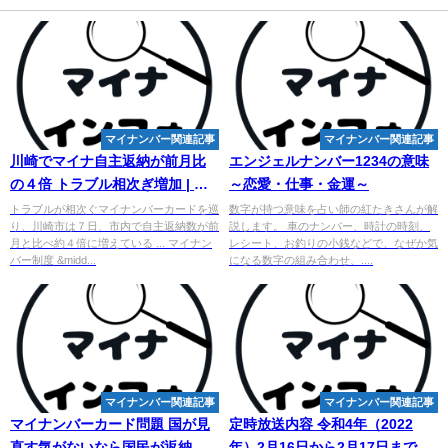
マイナンバー関連記事
マイナンバー関連記事
川崎でマイナ自主返納が前月比
エンジェル
ナンバー
1234の意味
の４倍 トラブル相次ぎ増加 | カ
～恋愛・仕事・金運～
ナロコ by 神奈川新聞
トラブルが相次ぐマイナンバーカードを巡
数字が持つ意味を占い師の紅たきさんが解
り、川崎市は７日、市内で自主返納数が前
説します。 車のナンバー、時計の時刻、
月と比べ約４倍に増えている ... マイナン
レシート、お釣りの小銭などで、なぜか気
バー制度 &midd...
になる数字の組み合わせ、....
マイナンバー関連記事
マイナンバー関連記事
マイ
ナンバーカード問題 国が見
定時放送内容 令和4年（2022
直す気がないなら国民が返納運
年）2月16日から2月17日まで |