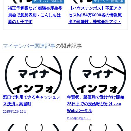
マイナンバー関連記事
マイナンバー関連記事
補正予算案など 都議会厚生委
【ハウステンボス】不正アク
員会で意見表明 - こんにちは
セス約154万6000名の情報流
原のり子です
出の可能性 - 株式会社アクト
マイナンバー関連記事
の関連記事
窓口で利用できるキャッシュレ
年賀状、郵便局で受け付け開始
ス決済 - 高畠町
25日までの投函呼びかけ - au
Webポータル
2025年12月15日
2025年12月15日