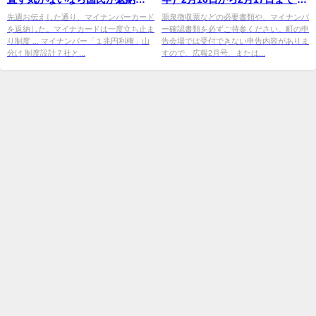
動を起こすしかない
兵庫県神河町
先週お伝えした通り、マイナンバーカード
源泉徴収票などの必要書類や、マイナンバ
を返納した。マイナカードは一度立ち止ま
ー確認書類を必ずご持参ください。町の申
り制度 ... マイナンバー「１兆円利権」山
告会場では受付できない申告内容がありま
分け 制度設計７社と...
すので、広報2月号、または...