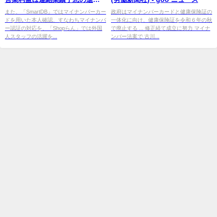
率78.2%と高水準で推移 3Q以降
また、「SmartDB」ではマイナンバーカー
政府はマイナンバーカードと健康保険証の
ドを用いた本人確認、すなわちマイナンバ
一体化に向け、健康保険証を令和６年の秋
は ...
ー認証の対応を、「Shopらん」では外国
で廃止する ... 修正経て成立に努力 マイナ
人スタッフの活躍を...
ンバー法案で 古川...