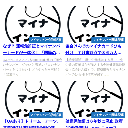
マイナンバー関連記事
マイナンバー関連記事
なぜ？ 運転免許証と
マイ
ナンバ
協会けんぽのマイナカードひも
ーカードが一体化！ 「国民のメ
付け、７月末時点で３６万人が
リットは？」 "マイナ免許"失く
完了せず…立民会合で厚労省説
あなたにオススメ. Sponsored. 軽の「黄色
【読売新聞】 厚生労働省は１８日、中小
いナンバー」ダサい？ 普通の「白いナン
企業の従業員らが加入する全国健康保険協
...
明
バー」をつけたい！ どうやったら可能？
会（協会けんぽ）で、資格情報とマイナン
「普通車っ...
バーのひも付け作業が完了し...
マイナンバー関連記事
マイナンバー関連記事
【QAあり】ドリーム・アーツ、
健康保険証は６年秋に廃止 政府
営業利益は連結業績予想の進捗
(労働新聞社) - goo ニュース