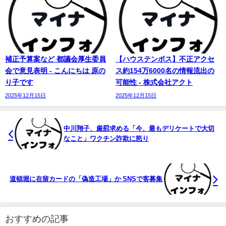
補正予算案など 都議会厚生委員
【ハウステンボス】不正アクセ
会で意見表明 - こんにちは 原の
ス約154万6000名の情報流出の
り子です
可能性 - 株式会社アクト
2025年12月15日
2025年12月15日
中川翔子、厳罰求める「今、最もデリケートで大切
なこと」ワクチン詐欺に怒り
道頓堀に在留カードの「偽造工場」か SNSで客募集
おすすめの記事