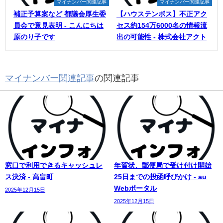
マイナンバー関連記事
マイナンバー関連記事
補正予算案など 都議会厚生委
【ハウステンボス】不正アク
員会で意見表明 - こんにちは
セス約154万6000名の情報流
原のり子です
出の可能性 - 株式会社アクト
マイナンバー関連記事
の関連記事
窓口で利用できるキャッシュレ
年賀状、郵便局で受け付け開始
ス決済 - 高畠町
25日までの投函呼びかけ - au
Webポータル
2025年12月15日
2025年12月15日