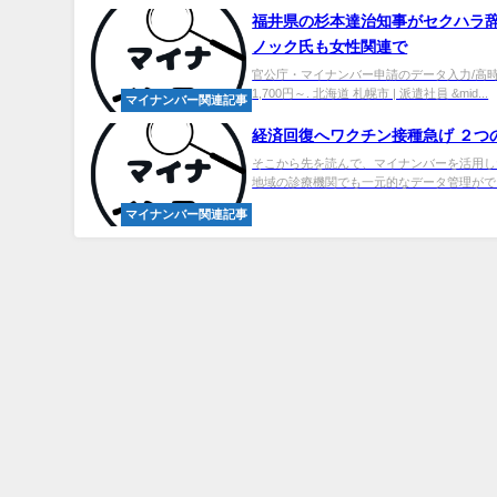
福井県の杉本達治知事がセクハラ辞
ノック氏も女性関連で
官公庁・マイナンバー申請のデータ入力/高時給
1,700円～. 北海道 札幌市 | 派遣社員 &mid...
マイナンバー関連記事
経済回復へワクチン接種急げ ２つ
そこから先を読んで、マイナンバーを活用し
地域の診療機関でも一元的なデータ管理ができるよ
マイナンバー関連記事