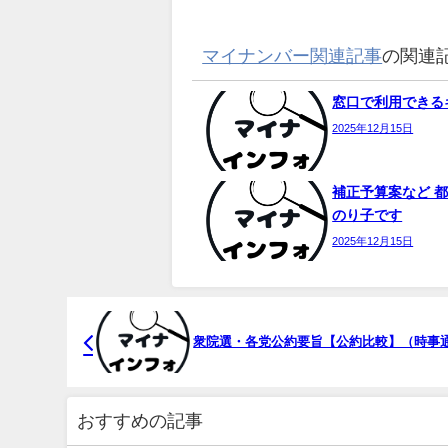
マイナンバー関連記事
の関連
窓口で利用できるキ
2025年12月15日
補正予算案など 都
のり子です
2025年12月15日
衆院選・各党公約要旨【公約比較】（時事通信）
おすすめの記事