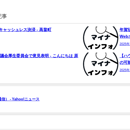
記事
ャッシュレス決済 - 高畠町
年賀状
We
2025
議会厚生委員会で意見表明 - こんにちは 原
【ハ
の可能
2025
 - Yahoo!ニュース