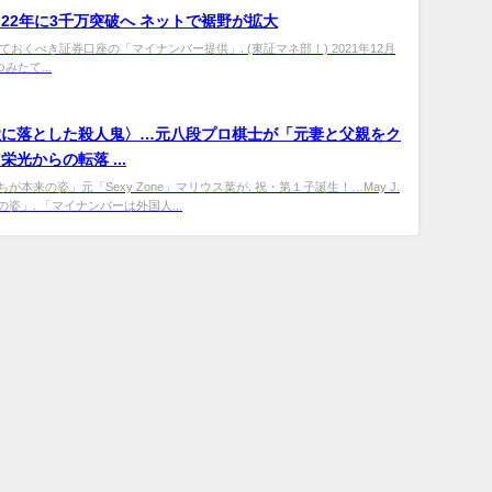
22年に3千万突破へ ネットで裾野が拡大
しておくべき証券口座の「マイナンバー提供」. (東証マネ部！) 2021年12月
 つみたて...
獄に落とした殺人鬼〉…元八段プロ棋士が「元妻と父親をク
光からの転落 ...
が本来の姿」元「Sexy Zone」マリウス葉が. 祝・第１子誕生！…May J.
姿」. 「マイナンバーは外国人...