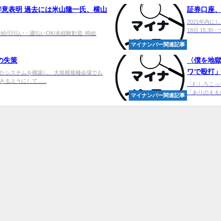
意表明 過去には米山隆一氏、横山
証券口座、
2021年内に
18日 15:30 ·
/日払い・週払いOK/未経験歓迎. 時給
マイナンバー関連記事
の失策
〈僕を地
ワで殴打」栄
たシステムを構築し、大規模接種会場でも
うにして......
「むしろこっち
「ありのままの
マイナンバー関連記事