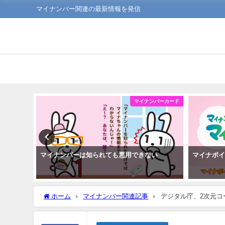
マイナンバー関連の最新情報を発信
ンバーカード
マイナンバーカード
新方法
マイナンバーは知られても悪用できない
マイナポ
ホーム
マイナンバー関連記事
デジタル庁、2次元コ