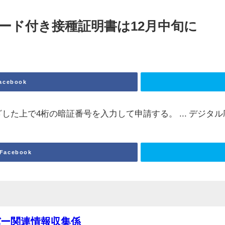
ード付き接種証明書は12月中旬に
acebook
かざした上で4桁の暗証番号を入力して申請する。 ... デ
Facebook
バー関連情報収集係