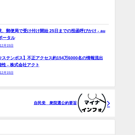
、郵便局で受け付け開始 25日までの投函呼びかけ - au
bポータル
年12月15日
ウステンボス】不正アクセス約154万6000名の情報流出
性 - 株式会社アクト
年12月15日
自民党 衆院選公約要旨