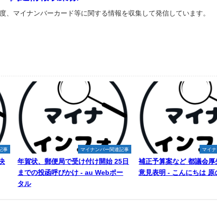
度、マイナンバーカード等に関する情報を収集して発信しています。
記事
マイナンバー関連記事
マイナ
決
年賀状、郵便局で受け付け開始 25日
補正予算案など 都議会厚
までの投函呼びかけ - au Webポー
意見表明 - こんにちは 
タル