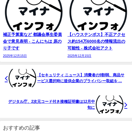
補正予算案など 都議会厚生委員
【ハウステンボス】不正アクセ
会で意見表明 - こんにちは 原の
ス約154万6000名の情報流出の
り子です
可能性 - 株式会社アクト
2025年12月15日
2025年12月15日
【セキュリティ ニュース】消費者の9割弱、商品サ
ービス選択時に提供企業のプライバシー取組を ...
デジタル庁、2次元コード付き接種証明書は12月中
旬に
おすすめの記事