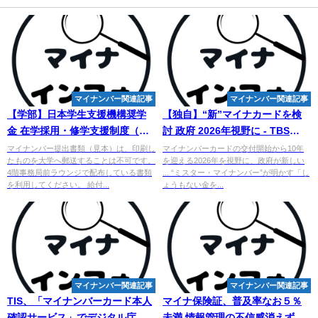
マイナンバー関連記事
マイナンバー関連記事
【学部】日本学生支援機構奨学
【独自】“新”マイナカードを検
金 在学採用・修学支援制度（授
討 政府 2026年視野に - TBS
業料減免）について（2024年度
NEWS DIG
マイナンバー提出書類（見本）は、印刷し
マイナンバーカードの交付開始から10年
たものを大学へ郵送することは不可です。
を迎える2026年を視野に、政府が新しい
二次）
4階事務局前ラウンジで配布している書類
... “ミスター・マイナンバー”が明かす「し
を利用してください。 給付...
ょうもない金を...
マイナンバー関連記事
マイナンバー関連記事
TIS、「
マイ
ナンバーカード本人
マイナ保険証、普及率なお５％
確認サービス」でデジタル庁が
未満 情報管理の不信感消えず 来