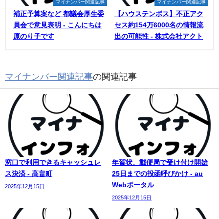
マイナンバー関連記事
マイナンバー関連記事
補正予算案など 都議会厚生委
【ハウステンボス】不正アク
員会で意見表明 - こんにちは
セス約154万6000名の情報流
原のり子です
出の可能性 - 株式会社アクト
マイナンバー関連記事
の関連記事
窓口で利用できるキャッシュレ
年賀状、郵便局で受け付け開始
ス決済 - 高畠町
25日までの投函呼びかけ - au
Webポータル
2025年12月15日
2025年12月15日