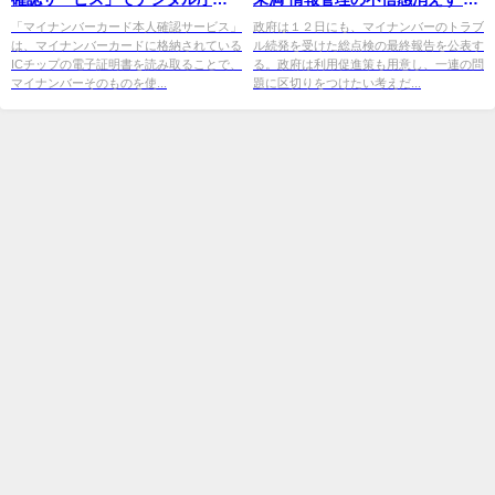
提供する「デジタル認証アプ
年の保険証廃止は大丈夫？
「マイナンバーカード本人確認サービス」
政府は１２日にも、マイナンバーのトラブ
は、マイナンバーカードに格納されている
ル続発を受けた総点検の最終報告を公表す
リ」を ...
ICチップの電子証明書を読み取ることで、
る。政府は利用促進策も用意し、一連の問
マイナンバーそのものを使...
題に区切りをつけたい考えだ...