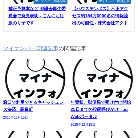
マイナンバー関連記事
マイナンバー関連記事
補正予算案など 都議会厚生委
【ハウステンボス】不正アク
員会で意見表明 - こんにちは
セス約154万6000名の情報流
原のり子です
出の可能性 - 株式会社アクト
マイナンバー関連記事
の関連記事
窓口で利用できるキャッシュレ
年賀状、郵便局で受け付け開始
ス決済 - 高畠町
25日までの投函呼びかけ - au
Webポータル
2025年12月15日
2025年12月15日