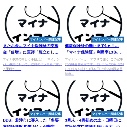
マイナンバー関連記事
マイナンバー関連記事
またお金…マイナ保険証の支援
健康保険証の廃止まで1ヵ月…
金「倍増」に医師「腹立たし
「マイナ保険証」利用率13％、
い」と怒るワケ 政府の普及策で
低迷なお - 西日本新聞
マイナ事業の常とう手段だが… マイナン
マイナンバーカ... アプリで開く. この記事
バー事業において、政府のバラマキは常と
は有料会員限定です。 残り1527文字. 登録
薬局の ...
う手段だ。...
して続きを読む. 1日37円 で読み放題会員
特典...
マイナンバー関連記事
マイナンバー関連記事
DDS、君津市に導入した「多要
3月末・4月初めの土・日曜日に
素認証基盤 EVE MA」が安定稼
市役所窓口業務を行います - つが