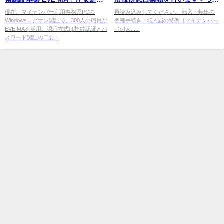
働9年目に - 週刊BCN
る市
現在、マイナンバー利用事務系PCの
再読み込みしてください。 転入・転出の
Windowsログオン認証で、300人の職員が
各種手続き · 転入届の特例［マイナンバー
EVE MAを活用。認証方式は指紋認証とパ
（個人......
スワード認証の二要...