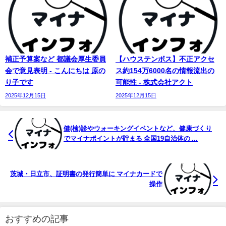
補正予算案など 都議会厚生委員
【ハウステンボス】不正アクセ
会で意見表明 - こんにちは 原の
ス約154万6000名の情報流出の
り子です
可能性 - 株式会社アクト
2025年12月15日
2025年12月15日
健(検)診やウォーキングイベントなど、健康づくり
でマイナポイントが貯まる 全国19自治体の ...
茨城・日立市、証明書の発行簡単に マイナカードで
操作
おすすめの記事