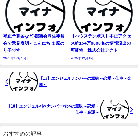
補正予算案など 都議会厚生委員
【ハウステンボス】不正アクセ
会で意見表明 - こんにちは 原の
ス約154万6000名の情報流出の
り子です
可能性 - 株式会社アクト
2025年12月15日
2025年12月15日
【13】エンジェル
ナンバー
の意味～恋愛・仕事・金
運～
【18】エンジェル<b>ナンバー</b>の意味～恋愛・
仕事・金運～
おすすめの記事