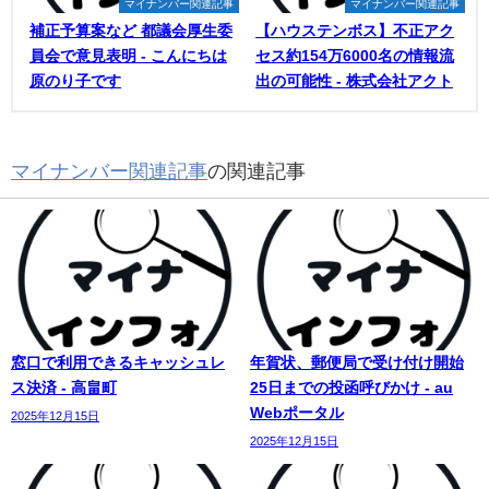
マイナンバー関連記事
マイナンバー関連記事
補正予算案など 都議会厚生委
【ハウステンボス】不正アク
員会で意見表明 - こんにちは
セス約154万6000名の情報流
原のり子です
出の可能性 - 株式会社アクト
マイナンバー関連記事
の関連記事
窓口で利用できるキャッシュレ
年賀状、郵便局で受け付け開始
ス決済 - 高畠町
25日までの投函呼びかけ - au
Webポータル
2025年12月15日
2025年12月15日