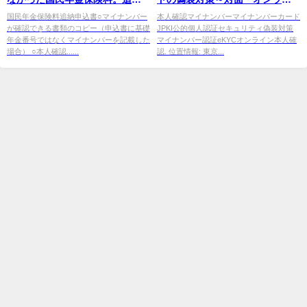
の方法は？
ンの本人確認別に解説～」を
国民年金保険料追納申込書○マイナンバー
本人確認マイナンバーマイナンバーカード
が確認できる書類のコピー（申込書に基礎
JPKI公的個人認証セキュリティ偽装対策
年金番号ではなくマイナンバーを記載した
マイナンバー認証eKYCオンライン本人確
場合） ○本人確認......
認. 位置情報: 東京...