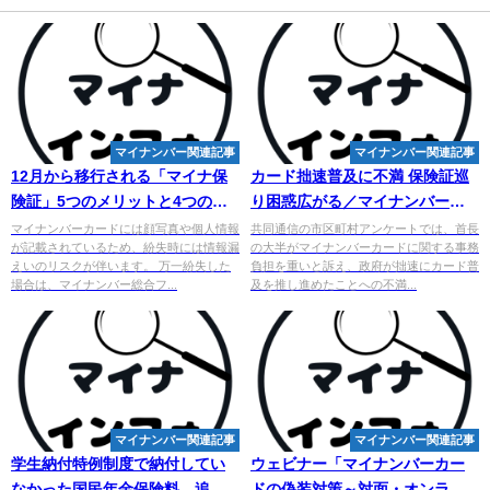
マイナンバー関連記事
マイナンバー関連記事
12月から移行される「マイナ保
カード拙速普及に不満 保険証巡
険証」5つのメリットと4つの注
り困惑広がる／
マイナンバー
自
意点をFPが解説 - MSN
治体アンケート - デーリー東北
マイナンバーカードには顔写真や個人情報
共同通信の市区町村アンケートでは、首長
が記載されているため、紛失時には情報漏
の大半がマイナンバーカードに関する事務
えいのリスクが伴います。 万一紛失した
負担を重いと訴え、政府が拙速にカード普
場合は、マイナンバー総合フ...
及を推し進めたことへの不満...
マイナンバー関連記事
マイナンバー関連記事
学生納付特例制度で納付してい
ウェビナー「
マイ
ナンバーカー
なかった国民年金保険料。追納
ドの偽装対策～対面・オンライ