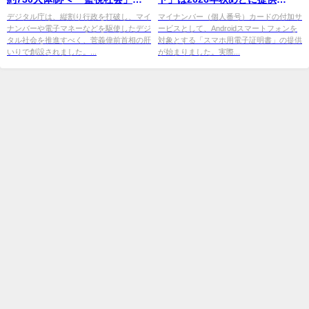
つくり出すデジタル庁は廃止す
「Google ウォレット」で管理 -
デジタル庁は、縦割り行政を打破し、マイ
マイナンバー（個人番号）カードの付加サ
ナンバーや電子マネーなどを駆使したデジ
ービスとして、Androidスマートフォンを
べき
ITmedia
タル社会を推進すべく、菅義偉前首相の肝
対象とする「スマホ用電子証明書」の提供
いりで創設されました。...
が始まりました。実際...