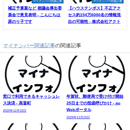
マイナンバー関連記事
マイナンバー関連記事
補正予算案など 都議会厚生委
【ハウステンボス】不正アク
員会で意見表明 - こんにちは
セス約154万6000名の情報流
原のり子です
出の可能性 - 株式会社アクト
マイナンバー関連記事
の関連記事
窓口で利用できるキャッシュレ
年賀状、郵便局で受け付け開始
ス決済 - 高畠町
25日までの投函呼びかけ - au
Webポータル
2025年12月15日
2025年12月15日