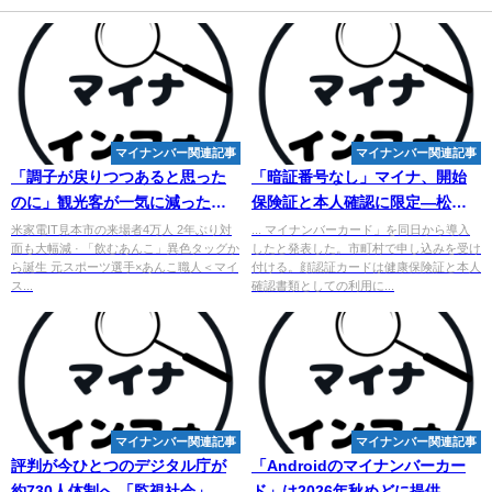
マイナンバー関連記事
マイナンバー関連記事
「調子が戻りつつあると思った
「暗証番号なし」マイナ、開始
のに」観光客が一気に減った国
保険証と本人確認に限定―松本
際通り 沖縄で「まん延防止」始
総務相 - 時事通信
米家電IT見本市の来場者4万人 2年ぶり対
... マイナンバーカード」を同日から導入
面も大幅減 · 「飲むあんこ」異色タッグか
したと発表した。市町村で申し込みを受け
まる
ら誕生 元スポーツ選手×あんこ職人＜マイ
付ける。顔認証カードは健康保険証と本人
ス...
確認書類としての利用に...
マイナンバー関連記事
マイナンバー関連記事
評判が今ひとつのデジタル庁が
「Androidの
マイ
ナンバーカー
約730人体制へ 「監視社会」を
ド」は2026年秋めどに提供