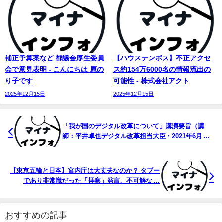
補正予算案など 都議会厚生委員
【ハウステンボス】不正アクセ
会で意見表明 - こんにちは 原の
ス約154万6000名の情報流出の
り子です
可能性 - 株式会社アクト
2025年12月15日
2025年12月15日
「我が国のデジタル改革について」講演要旨（講
師：平井卓也デジタル改革担当大臣・2021年6月 ...
【東京五輪と日本】宮内庁は大丈夫なのか？ タブー
であり非常識だった「拝察」発言、不可解な ...
おすすめの記事