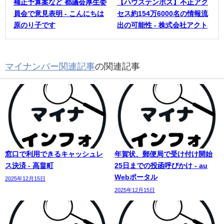
補正予算案など 都議会厚生委
【ハウステンボス】不正アク
員会で意見表明 - こんにちは
セス約154万6000名の情報流
原のり子です
出の可能性 - 株式会社アクト
マイナンバー関連記事
の関連記事
窓口で利用できるキャッシュレ
年賀状、郵便局で受け付け開始
ス決済 - 高畠町
25日までの投函呼びかけ - au
Webポータル
2025年12月15日
2025年12月15日