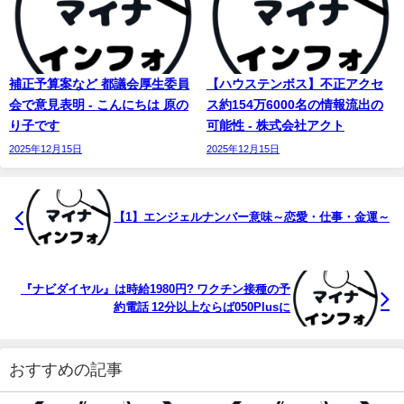
補正予算案など 都議会厚生委員
【ハウステンボス】不正アクセ
会で意見表明 - こんにちは 原の
ス約154万6000名の情報流出の
り子です
可能性 - 株式会社アクト
2025年12月15日
2025年12月15日
【1】エンジェル
ナンバー
意味～恋愛・仕事・金運～
『ナビダイヤル』は時給1980円? ワクチン接種の予
約電話 12分以上ならば050Plusに
おすすめの記事