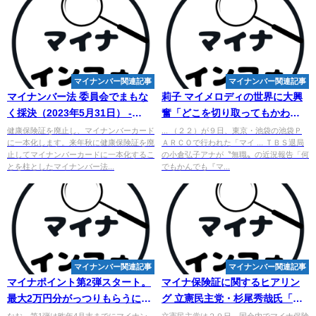
マイナンバー関連記事
マイナンバー関連記事
マイナンバー
法 委員会でまもな
莉子
マイ
メロディの世界に大興
く採決（2023年5月31日） -
奮「どこを切り取ってもかわい
YouTube
い空間です」 - goo ニュース
健康保険証を廃止し、マイナンバーカード
... （２２）が９日、東京・池袋の池袋Ｐ
に一本化します。来年秋に健康保険証を廃
ＡＲＣＯで行われた「マイ ... ＴＢＳ退局
止してマイナンバーカードに一本化するこ
の小倉弘子アナが〝無職〟の近況報告「何
とを柱としたマイナンバー法...
でもかんでも『マ...
マイナンバー関連記事
マイナンバー関連記事
マイナポイント第2弾スタート。
マイナ保険証に関するヒアリン
最大2万円分がっつりもらうに
グ 立憲民主党・杉尾秀哉氏「な
は？ - Yahoo!ニュース
ぜこの時期に最終 ... - goo ニュ
なお、第1弾は昨年4月末までにマイナン
立憲民主党は２９日、国会内でマイナ保険