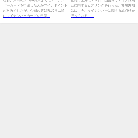
バーカードを申請した人がマイナポイント
証に関するヒアリングを行った。杉尾秀哉
ース
の対象でしたが、今回の第2弾は5月以降
氏は「今、マイナンバーに関する総点検を
にマイナンバーカードの申請...
行っている。...