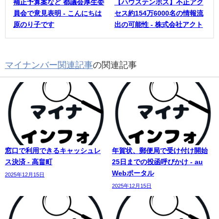
補正予算案など 都議会厚生委
【ハウステンボス】不正アク
員会で意見表明 - こんにちは
セス約154万6000名の情報流
原のり子です
出の可能性 - 株式会社アクト
マイナンバー関連記事
の関連記事
窓口で利用できるキャッシュレ
年賀状、郵便局で受け付け開始
ス決済 - 高畠町
25日までの投函呼びかけ - au
Webポータル
2025年12月15日
2025年12月15日