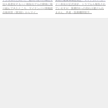
法を高度化するべく検知モデルの開発に取
ド一本化が正式決定。トラブルも報告され
11 ...
...
り組んできたところ、マイナンバー情報総
ていますが、医療DXへの流れは避けられ
点検本部（第3回）からマイ...
ません。患者・医療機関双方...