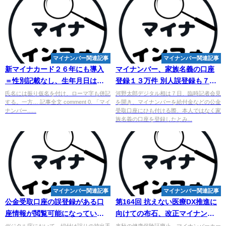
マイナンバー関連記事
マイナンバー関連記事
新マイナカード２６年にも導入
マイナンバー
、家族名義の口座
＝性別記載なし、生年月日は西
登録１３万件 別人誤登録も７４
暦―呼称変更も検討・政府
８件 - 北海道新聞
氏名には振り仮名を付け、ローマ字も併記
河野太郎デジタル相は７日、臨時記者会見
する。一方… 記事全文 comment 0. 「マイ
を開き、マイナンバーを給付金などの公金
ナンバー......
受取口座にひも付ける際、本人ではなく家
族名義の口座を登録したとみ...
マイナンバー関連記事
マイナンバー関連記事
公金受取口座の誤登録がある口
第164回 抗えない医療DX推進に
座情報が閲覧可能になっていた
向けての布石、改正
マイナンバ
事案に関するお知らせ（2023年
ー
法成立。窓口トラブル対応に
デジタル庁において、紐付け誤りの抽出手
来秋の健康保険証廃止、マイナンバーカー