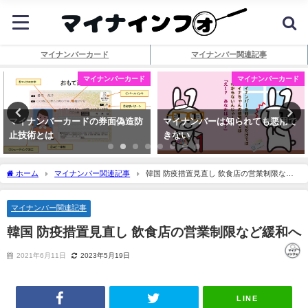
マイナンバーカード
マイナンバー関連記事
マイナンバーカード
マイナンバーカード
マイナンバーカードの券面偽造防
マイナンバーは知られても悪用で
止技術とは
きない
ホーム
マイナンバー関連記事
韓国 防疫措置見直し 飲食店の営業制限など
緩和へ
マイナンバー関連記事
韓国 防疫措置見直し 飲食店の営業制限など緩和へ
2021年6月11日
2023年5月19日
LINE