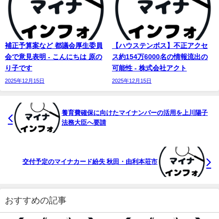
補正予算案など 都議会厚生委員
【ハウステンボス】不正アクセ
会で意見表明 - こんにちは 原の
ス約154万6000名の情報流出の
り子です
可能性 - 株式会社アクト
2025年12月15日
2025年12月15日
養育費確保に向けた
マイナンバー
の活用を上川陽子
法務大臣へ要請
交付予定のマイナカード紛失 秋田・由利本荘市
おすすめの記事