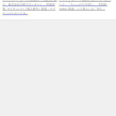
け、株式会社川崎フロンターレ ... 関連情
した」「ちょっぴり不安に」 · ESSE-
市）
報. マイナンバー（個人番号）制度・マイ
online. 86歳、パリ暮らしの「持た...
ナンバーカード &...