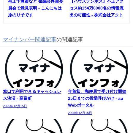
補正予算案など 都議会厚生委
【ハウステンボス】不正アク
員会で意見表明 - こんにちは
セス約154万6000名の情報流
原のり子です
出の可能性 - 株式会社アクト
マイナンバー関連記事
の関連記事
窓口で利用できるキャッシュレ
年賀状、郵便局で受け付け開始
ス決済 - 高畠町
25日までの投函呼びかけ - au
Webポータル
2025年12月15日
2025年12月15日