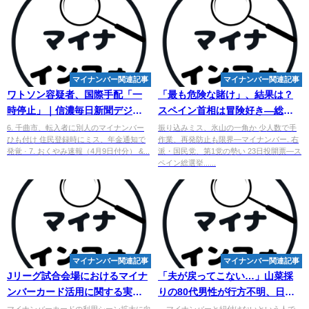
マイナンバー関連記事
マイナンバー関連記事
ワトソン容疑者、国際手配「一
「最も危険な賭け」、結果は？
時停止」｜信濃毎日新聞デジタ
スペイン首相は冒険好き―総選
ル 信州・長野県のニュースサイ
挙 - 時事通信
6. 千曲市、転入者に別人のマイナンバー
振り込みミス、氷山の一角か 少人数で手
ひも付け 住民登録時にミス、年金通知で
作業、再発防止も限界―マイナンバー. 右
ト
発覚 · 7. おくやみ速報（4月9日付分） &...
派・国民党、第1党の勢い 23日投開票―ス
ペイン総選挙......
マイナンバー関連記事
マイナンバー関連記事
Jリーグ試合会場における
マイ
ナ
「夫が戻ってこない…」山菜採
ンバーカード活用に関する実証
りの80代男性が行方不明、日没
実験を開始します - デジタル庁
とともに捜索中断（宮城・大崎
マイナンバーカードの利用シーン拡大に向
... マイナンバーと紐付けないという人で