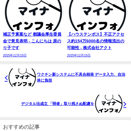
補正予算案など 都議会厚生委員
【ハウステンボス】不正アクセ
会で意見表明 - こんにちは 原の
ス約154万6000名の情報流出の
り子です
可能性 - 株式会社アクト
2025年12月15日
2025年12月15日
ワクチン新システムに不具合頻発 データ入力、自治
体に負担
デジタル法成立 「弱者」取り残さぬ配慮を
おすすめの記事