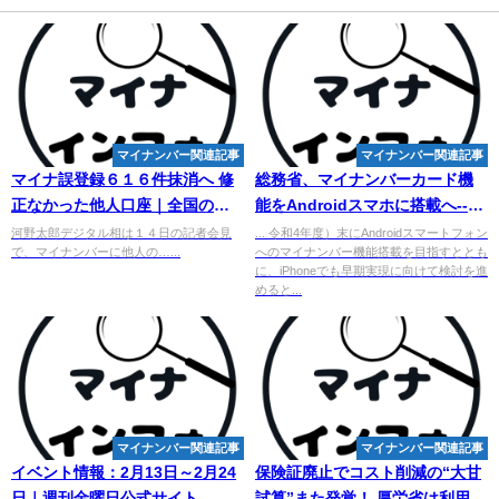
マイナンバー関連記事
マイナンバー関連記事
マイナ誤登録６１６件抹消へ 修
総務省、
マイ
ナンバーカード機
正なかった他人口座｜全国のニ
能をAndroidスマホに搭載へ--
ュース - 北國新聞
iPhoneでも実現目指す - CNET
河野太郎デジタル相は１４日の記者会見
... 令和4年度）末にAndroidスマートフォン
で、マイナンバーに他人の…...
へのマイナンバー機能搭載を目指すととも
Japan
に、iPhoneでも早期実現に向けて検討を進
めると...
マイナンバー関連記事
マイナンバー関連記事
イベント情報：2月13日～2月24
保険証廃止でコスト削減の“大甘
日｜週刊金曜日公式サイト
試算”また発覚！ 厚労省は利用登