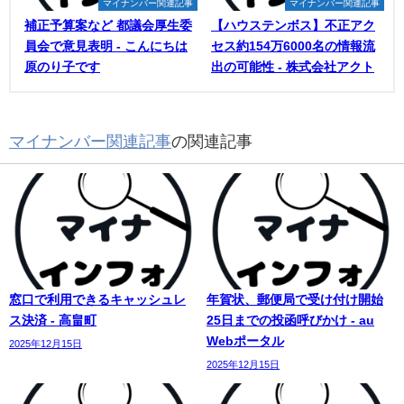
マイナンバー関連記事
マイナンバー関連記事
補正予算案など 都議会厚生委
【ハウステンボス】不正アク
員会で意見表明 - こんにちは
セス約154万6000名の情報流
原のり子です
出の可能性 - 株式会社アクト
マイナンバー関連記事
の関連記事
窓口で利用できるキャッシュレ
年賀状、郵便局で受け付け開始
ス決済 - 高畠町
25日までの投函呼びかけ - au
Webポータル
2025年12月15日
2025年12月15日