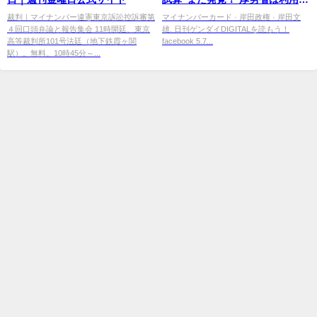
録者「減少」を想定せず
裁判｜マイナンバー違憲東京訴訟控訴審第
マイナンバーカード · 岸田政権 · 岸田文
４回口頭弁論と報告集会 11時開廷、東京
雄. 日刊ゲンダイDIGITALを読もう！
高等裁判所101号法廷（地下鉄霞ヶ関
facebook 5.7...
駅）。無料。10時45分～...