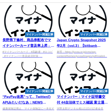
マイナンバー関連記事
マイナンバー関連記事
長野県下條村、商品券配布で
マ
Japan Crypto Snapshot 2025
イ
ナンバーカード普及率上昇 - 日
年2月（vol.3）【bitbank
本経済新聞
Ventures】 - Yahoo!ファイナン
#マイナンバーカード · #高齢者 · #ロコピ
参照：https://jvcea.or.jp/cms/wp-
· #マイナンバー普及経済対策 ·...
content/themes/jvcea/images/pdf/statisti...
ス
マイナンバー関連記事
マイナンバー関連記事
“PayPay改悪”って、Twitterの
マイナンバー
：マイナ証明書交
APIみたいだなあ：NEWS
付 44自治体でミス確認 富士通 -
Weekly Top10 - ITmedia
毎日新聞
健康保険証廃止、マイナ保険証に一本化す
河野太郎デジタル相は11日の記者会見