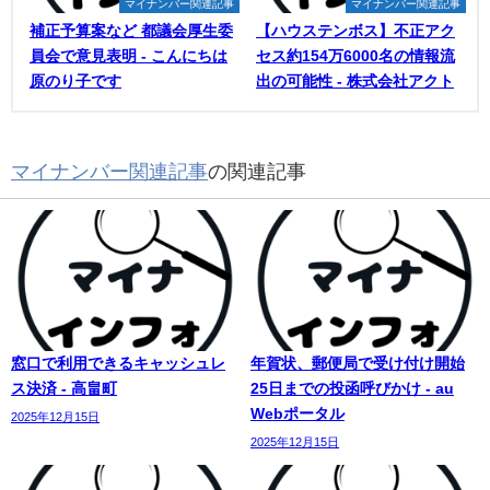
マイナンバー関連記事
マイナンバー関連記事
補正予算案など 都議会厚生委
【ハウステンボス】不正アク
員会で意見表明 - こんにちは
セス約154万6000名の情報流
原のり子です
出の可能性 - 株式会社アクト
マイナンバー関連記事
の関連記事
窓口で利用できるキャッシュレ
年賀状、郵便局で受け付け開始
ス決済 - 高畠町
25日までの投函呼びかけ - au
Webポータル
2025年12月15日
2025年12月15日