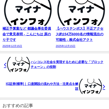
補正予算案など 都議会厚生委員
【ハウステンボス】不正アクセ
会で意見表明 - こんにちは 原の
ス約154万6000名の情報流出の
り子です
可能性 - 株式会社アクト
2025年12月15日
2025年12月15日
ハンコレス社会を実現するために必要な「ブロック
チェーン」の役割
IG証券[標準]｜ 口座開設の流れや方法・注意点を解
説
おすすめの記事