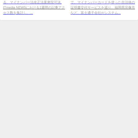
る、マイナンバー法改正法案衆院可決.
で、マイナンバーカードを使った自治体の
ITmedia NEWSにおける1週間の記事アク
証明書交付サービスを巡り、福岡県宗像市
セス数を集計し、...
など、富士通子会社がシステム...