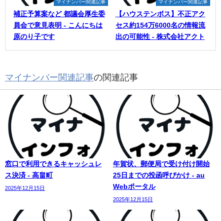
マイナンバー関連記事
マイナンバー関連記事
補正予算案など 都議会厚生委
【ハウステンボス】不正アク
員会で意見表明 - こんにちは
セス約154万6000名の情報流
原のり子です
出の可能性 - 株式会社アクト
マイナンバー関連記事
の関連記事
窓口で利用できるキャッシュレ
年賀状、郵便局で受け付け開始
ス決済 - 高畠町
25日までの投函呼びかけ - au
Webポータル
2025年12月15日
2025年12月15日