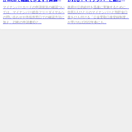
公式ホームページ
座のひも付けに「誤解」 | 日経
マイナンバーカードの申請状況の確認つい
政府が公的給付を迅速に実施するために、
ては、マイナンバー総合フリーダイヤルへ
住民1人ひとりのマイナンバーと預貯金口
...
の問い合わせや市役所窓口での確認方法に
座をひも付ける「公金受取口座登録制度」
加え、23桁の申請書IDと...
が早ければ2022年春にも...