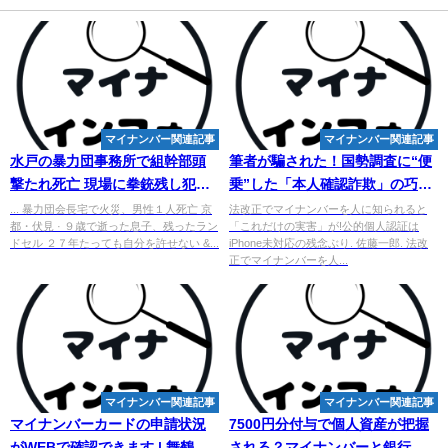
マイナンバー関連記事
マイナンバー関連記事
水戸の暴力団事務所で組幹部頭
筆者が騙された！国勢調査に“便
撃たれ死亡 現場に拳銃残し犯人
乗”した「本人確認詐欺」の巧妙
は逃走 - Yahoo!ニュース
すぎる手口とは
... 暴力団会長宅で火災、男性１人死亡 京
法改正でマイナンバーを人に知られると
都・伏見 · ９歳で逝った息子、残ったラン
「これだけの実害」が!公的個人認証は
ドセル ２７年たっても自分を許せない &...
iPhone未対応の残念ぶり. 佐藤一郎. 法改
正でマイナンバーを人...
マイナンバー関連記事
マイナンバー関連記事
マイ
ナンバーカードの申請状況
7500円分付与で個人資産が把握
がWEBで確認できます | 舞鶴市
される？
マイナンバー
と銀行口