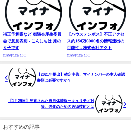
補正予算案など 都議会厚生委員
【ハウステンボス】不正アクセ
会で意見表明 - こんにちは 原の
ス約154万6000名の情報流出の
り子です
可能性 - 株式会社アクト
2025年12月15日
2025年12月15日
【2021年提出】確定申告、
マイナンバー
の本人確認
書類は必要ですか？
【1月29日】見直された自治体情報セキュリティ対
策、強化のための必須技術とは
おすすめの記事