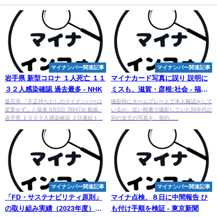
マイナンバー関連記事
マイナンバー関連記事
岩手県 新型コロナ １人死亡 １１
マイナカード写真に誤り 説明に
３２人感染確認 過去最多 - NHK
ミスも、滋賀・彦根:社会 - 福島
民友新聞社
釜石市 「不正持ちだしのマイナンバーは
撮影時にネームプレートで本人確認をして
変更せず」と発表 8月5日 7時47分 動画 ·
いるが、近い順番で撮影していた同年代の
岩手県 １００５人感染確認 ２日連続１...
別の女児の写真を、契約......
マイナンバー関連記事
マイナンバー関連記事
「FD・サステナビリティ原則」
マイナ点検、８日に中間報告 ひ
の取り組み実績（2023年度）の
も付け手順を検証 - 東京新聞