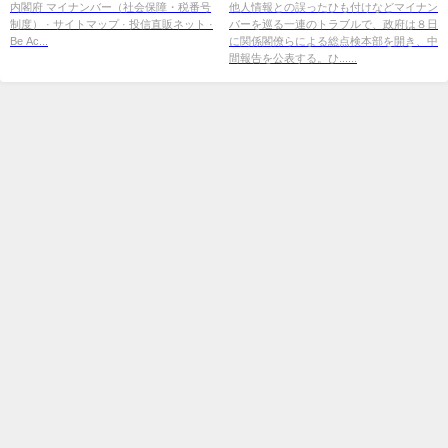
開示について
内閣府 マイナンバー（社会保障・税番号
他人情報との誤ったひも付けなどマイナン
制度） · サイトマップ · 投信直販ネット ·
バーを巡る一連のトラブルで、政府は８日
Be Ac...
に関係閣僚らによる総点検本部を開き、中
間報告を公表する。ひ......