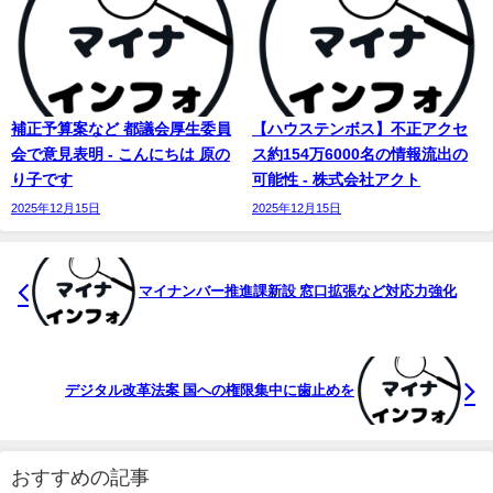
補正予算案など 都議会厚生委員
【ハウステンボス】不正アクセ
会で意見表明 - こんにちは 原の
ス約154万6000名の情報流出の
り子です
可能性 - 株式会社アクト
2025年12月15日
2025年12月15日
マイナンバー
推進課新設 窓口拡張など対応力強化
デジタル改革法案 国への権限集中に歯止めを
おすすめの記事