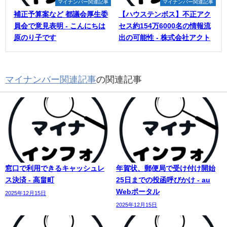
マイナンバー関連記事
マイナンバー関連記事
補正予算案など 都議会厚生委
【ハウステンボス】不正アク
員会で意見表明 - こんにちは
セス約154万6000名の情報流
原のり子です
出の可能性 - 株式会社アクト
マイナンバー関連記事
の関連記事
窓口で利用できるキャッシュレ
年賀状、郵便局で受け付け開始
ス決済 - 高畠町
25日までの投函呼びかけ - au
Webポータル
2025年12月15日
2025年12月15日