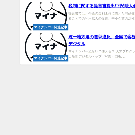
税制に関する提言書提出/下関法人会
提言書では、今後の金利上昇に備えた財政健
ることでの利用拡大の促進、中小企業の活性化
マイナンバー関連記事
統一地方選の選挙違反、全国で容疑者
デジタル
マイナンバー危ない？使える？ 天才プログラ
日新聞デジタルトップ · 写真・図版. ...
マイナンバー関連記事