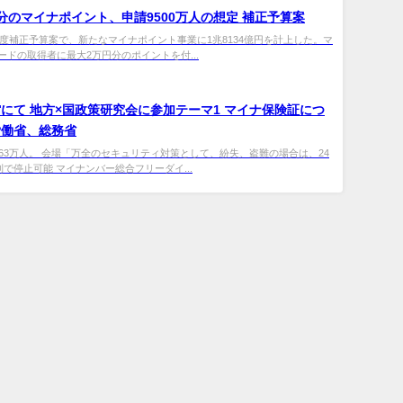
分のマイナポイント、申請9500万人の想定 補正予算案
1年度補正予算案で、新たなマイナポイント事業に1兆8134億円を計上した。マ
ードの取得者に最大2万円分のポイントを付...
にて 地方×国政策研究会に参加テーマ1 マイナ保険証につ
労働省、総務省
263万人。 会場「万全のセキュリティ対策として、紛失、盗難の場合は、24
制で停止可能 マイナンバー総合フリーダイ...