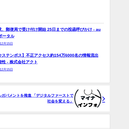
、郵便局で受け付け開始 25日までの投函呼びかけ - au
bポータル
年12月15日
ウステンボス】不正アクセス約154万6000名の情報流出
性 - 株式会社アクト
年12月15日
ルガバメントを推進 「デジタルファーストで
社会を変える」