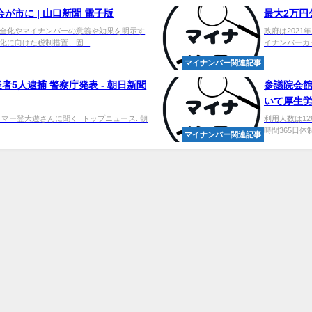
が市に | 山口新聞 電子版
最大2万円
全化やマイナンバーの意義や効果を明示す
政府は202
に向けた税制措置、固...
イナンバーカ
マイナンバー関連記事
5人逮捕 警察庁発表 - 朝日新聞
参議院会館
いて厚生
マー登大遊さんに聞く. トップニュース. 朝
利用人数は1
時間365日体
マイナンバー関連記事