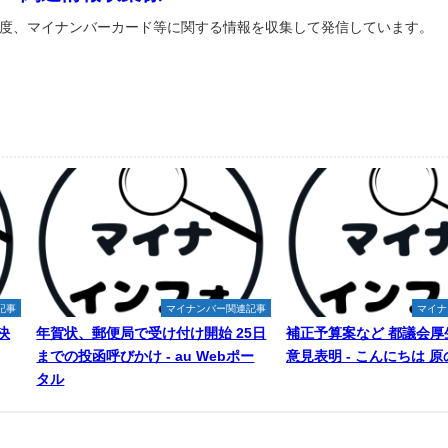
度、マイナンバーカード等に関する情報を収集して発信しています。
記事
マイナンバー関連記事
マイナ
決
年賀状、郵便局で受け付け開始 25日
補正予算案など 都議会厚
までの投函呼びかけ - au Webポー
意見表明 - こんにちは 
タル