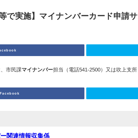
館等で実施】
マイ
ナンバーカード申請サ
acebook
は、市民課
マイナンバー
担当（電話541-2500）又は吹上
Facebook
バー関連情報収集係