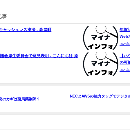
記事
ャッシュレス決済 - 高畠町
年賀状
We
2025
議会厚生委員会で意見表明 - こんにちは 原
【ハ
の可能
2025
NECとAWSの強力タッグでデジタ
及のカギは薬局薬剤師？