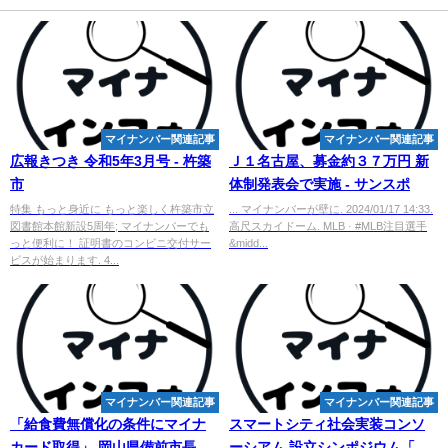
マイナンバー関連記事
マイナンバー関連記事
広報きつき 令和5年3月号 - 杵築
Ｊ１名古屋、募金約３７万円 新
市
体制発表会で実施 - サンスポ
特集 もっと身近に もっと楽しく杵築市立
... マイナンバーが壁に. 2024/01/17 14:33.
図書館本館新設5周年; マイナンバーでも
高尺スカイドーム. MLB · #MLB注目選手
っと便利に！ 証明書のコンビニ交付サー
&midd...
ビスが始まります. 4...
マイナンバー関連記事
マイナンバー関連記事
「給食費無償化の条件にマイナ
スマートシティ社会実装コンソ
カード取得」 岡山県備前市長が
ーシアム 設立シンポジウム「ス