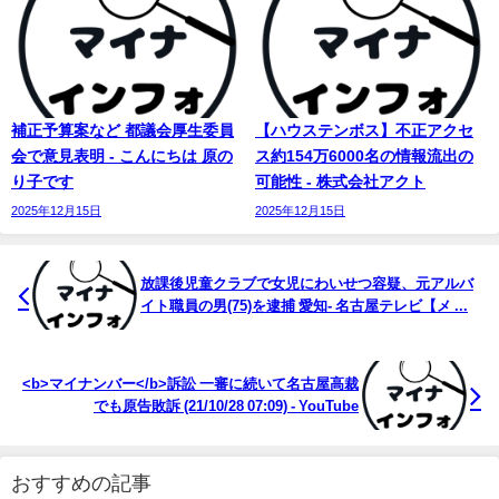
補正予算案など 都議会厚生委員
【ハウステンボス】不正アクセ
会で意見表明 - こんにちは 原の
ス約154万6000名の情報流出の
り子です
可能性 - 株式会社アクト
2025年12月15日
2025年12月15日
放課後児童クラブで女児にわいせつ容疑、元アルバ
イト職員の男(75)を逮捕 愛知- 名古屋テレビ【メ ...
<b>マイナンバー</b>訴訟 一審に続いて名古屋高裁
でも原告敗訴 (21/10/28 07:09) - YouTube
おすすめの記事