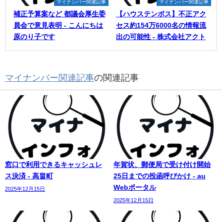
マイナンバー関連記事
マイナンバー関連記事
補正予算案など 都議会厚生委
【ハウステンボス】不正アク
員会で意見表明 - こんにちは
セス約154万6000名の情報流
原のり子です
出の可能性 - 株式会社アクト
マイナンバー関連記事
の関連記事
窓口で利用できるキャッシュレ
年賀状、郵便局で受け付け開始
ス決済 - 高畠町
25日までの投函呼びかけ - au
Webポータル
2025年12月15日
2025年12月15日