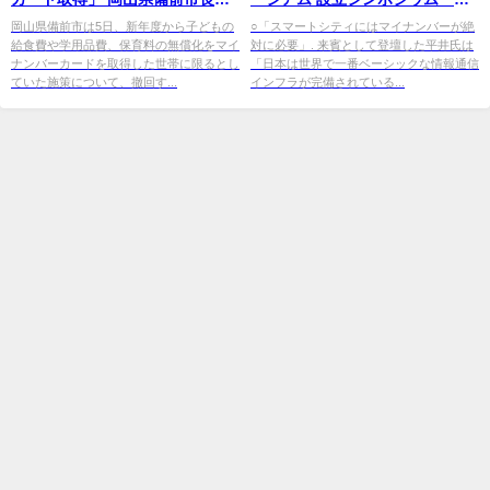
撤回 - 朝日新聞デジタル
マートシティの社会実装を加速
岡山県備前市は5日、新年度から子どもの
○「スマートシティにはマイナンバーが絶
給食費や学用品費、保育料の無償化をマイ
対に必要」. 来賓として登壇した平井氏は
する ...
ナンバーカードを取得した世帯に限るとし
「日本は世界で一番ベーシックな情報通信
ていた施策について、撤回す...
インフラが完備されている...