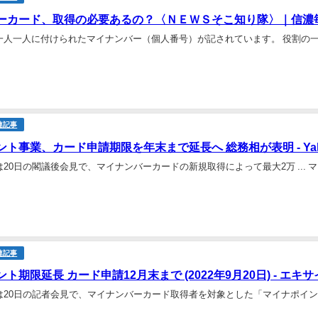
ーカード、取得の必要あるの？〈ＮＥＷＳそこ知り隊〉｜信濃毎日新
一人一人に付けられたマイナンバー（個人番号）が記されています。 役割の
連記事
ト事業、カード申請期限を年末まで延長へ 総務相が表明 - Yah
20日の閣議後会見で、マイナンバーカードの新規取得によって最大2万 ... マ
連記事
ト期限延長 カード申請12月末まで (2022年9月20日) - エキ
20日の記者会見で、マイナンバーカード取得者を対象とした「マイナポイント第2