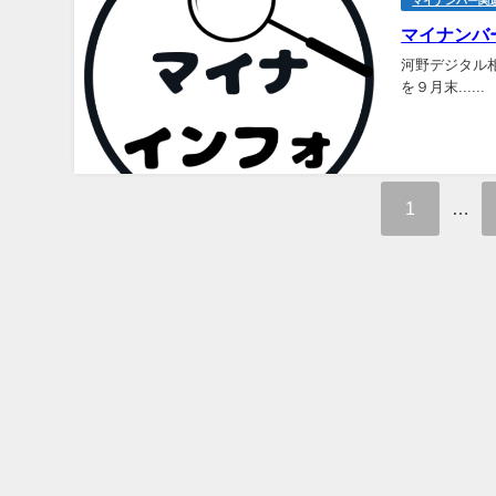
マイナンバー関
マイ
ナンバ
河野デジタル
を９月末......
1
…