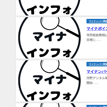
マイナンバー関
マイナポイ
寺田稔総務相は
目標に......
マイナンバー関
マイ
ナンバ
河野デジタル相
開始…...