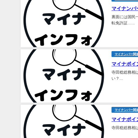
マイ
ナンバ
裏面には国民
転免許証......
マイナンバー関
マイナポイン
寺田稔総務相は
い？...
マイナンバー関
マイナポイン
寺田稔総務相は