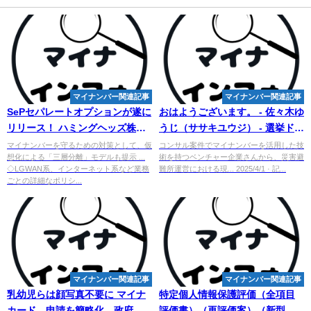
マイナンバー関連記事
マイナンバー関連記事
SePセパレートオプションが遂に
おはようございます。 - 佐々木ゆ
リリース！ ハミングヘッズ株式
うじ（ササキユウジ） - 選挙ドッ
会社 - PR TIMES
トコム
マイナンバーを守るための対策として、仮
コンサル案件でマイナンバーを活用した技
想化による「三層分離」モデルも提示 ...
術を持つベンチャー企業さんから、災害避
◇LGWAN系、インターネット系など業務
難所運営における現... 2025/4/1 · 記...
ごとの詳細なポリシ...
マイナンバー関連記事
マイナンバー関連記事
乳幼児らは顔写真不要に マイナ
特定個人情報保護評価（全項目
カード、申請を簡略化―政府 - 時
評価書）（再評価案）（新型コ