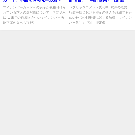
事通信
ロナウイルス感染症対策に係る
マイナンバーカードへの表示が義務付けら
パブリックコメント受付中. 案件の概要.
れている本人の顔写真について、乳幼児ら
行政手続における特定の個人を識別するた
予防 ...
は ... 来年の通常国会へのマイナンバー法
めの番号の利用等に関する法律（マイナン
改正案の提出も視野に...
バー法）」では、特定個...