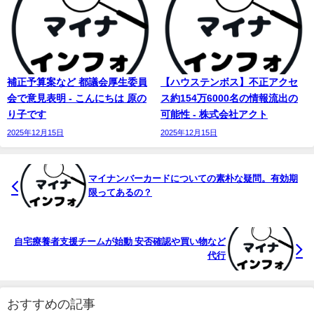
補正予算案など 都議会厚生委員
【ハウステンボス】不正アクセ
会で意見表明 - こんにちは 原の
ス約154万6000名の情報流出の
り子です
可能性 - 株式会社アクト
2025年12月15日
2025年12月15日
マイ
ナンバーカードについての素朴な疑問。有効期
限ってあるの？
自宅療養者支援チームが始動 安否確認や買い物など
代行
おすすめの記事