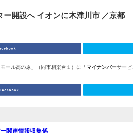
ター開設へ イオンに木津川市 ／京都
acebook
ンモール高の原」（同市相楽台１）に「
マイ
ナンバー
サービ
Facebook
バー関連情報収集係