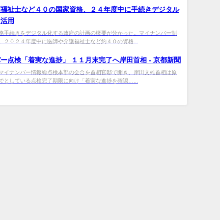
護福祉士など４０の国家資格、２４年度中に手続きデジタル
ナ活用
務手続きをデジタル化する政府の計画の概要が分かった。マイナンバー制
、２０２４年度中に医師や介護福祉士など約４０の資格...
バー
点検「着実な進捗」 １１月末完了へ岸田首相 - 京都新聞
マイナンバー情報総点検本部の会合を首相官邸で開き、岸田文雄首相は原
でとしている点検完了期限に向け「着実な進捗を確認…...