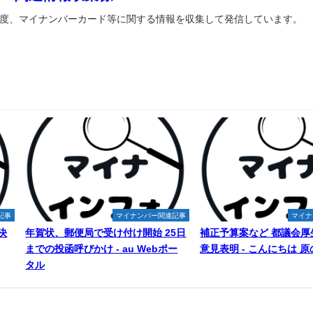
度、マイナンバーカード等に関する情報を収集して発信しています。
記事
マイナンバー関連記事
マイナ
決
年賀状、郵便局で受け付け開始 25日
補正予算案など 都議会厚
までの投函呼びかけ - au Webポー
意見表明 - こんにちは 
タル