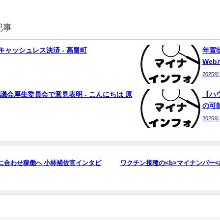
記事
ャッシュレス決済 - 高畠町
年賀状
We
2025
議会厚生委員会で意見表明 - こんにちは 原
【ハ
の可能
2025
に合わせ稼働へ 小林補佐官インタビ
ワクチン接種の<b>マイナンバー<