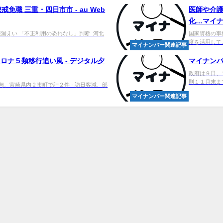
職 三重・四日市市 - au Web
医師や介
化…マイ
漏えい 「不正利用の恐れなし」判断. 河北
国家資格の事
度を活用して
マイナンバー関連記事
コロナ５類移行追い風 - デジタル夕
マイナン
政府は９日、
則１１月末ま
付与、宮崎県内２市町で計２件 · 訪日客減、部
マイナンバー関連記事