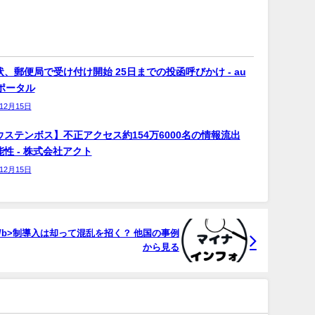
、郵便局で受け付け開始 25日までの投函呼びかけ - au
bポータル
年12月15日
ウステンボス】不正アクセス約154万6000名の情報流出
性 - 株式会社アクト
年12月15日
/b>制導入は却って混乱を招く？ 他国の事例
から見る