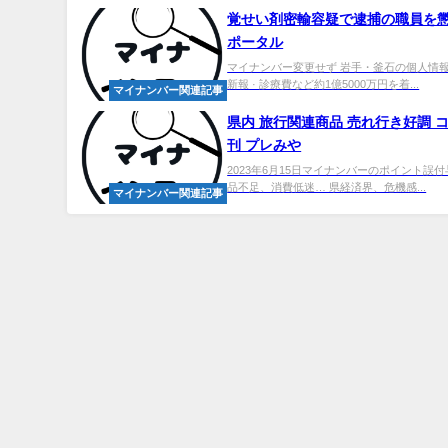
覚せい剤密輸容疑で逮捕の職員を懲戒免
ポータル
マイナンバー変更せず 岩手・釜石の個人情報
新報 · 診療費など約1億5000万円を着...
マイナンバー関連記事
県内 旅行関連商品 売れ行き好調 
刊 プレみや
2023年6月15日マイナンバーのポイント誤
品不足、消費低迷… 県経済界、危機感...
マイナンバー関連記事