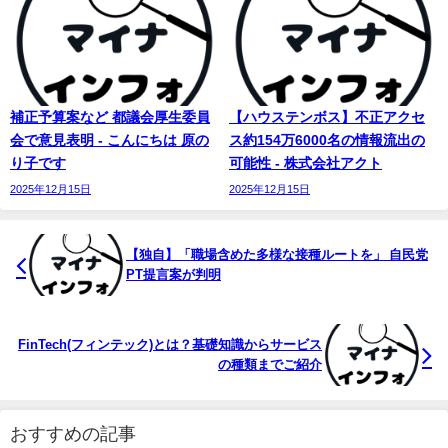
補正予算案など 都議会厚生委員
【ハウステンボス】不正アクセ
会で意見表明 - こんにちは 原の
ス約154万6000名の情報流出の
り子です
可能性 - 株式会社アクト
2025年12月15日
2025年12月15日
【独自】「職場含めた多様な接種ルートを」 自民党
PT提言案が判明
FinTech(フィンテック)とは？基礎知識からサービス
の種類までご紹介
おすすめの記事