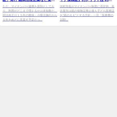
法案を閣議決定 | アドバンスニュ
率は全国平均わずか13.87％と普
ただ、マイナンバー連携を原則としてお
河村市長がマイナンバー制度に否定的…名
り、利用がどこまで増えるかは未知数だ。
古屋市は紙の保険証廃止後も子ども医療証
ース
及に ...
同法改正は１５年の難病・小慢法施行から
を“紙のまま”とする方針 · 一旦「医療費の
５年をめどに見直す予定だっ...
10割...