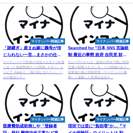
マイナンバー関連記事
マイナンバー関連記事
「跡継ぎ」産まぬ嫁に義母が信
Searched for "日本 SNS 言論統
じられない一言…まさかの仕打
制 最近の事態 政府 自民党 財務
ちに絶句 - Finasee（フィナシ
省 経団連 圧力 忖度 site:news"
マイナンバーで財産が没収される？ 1年後
Xユーザーからは「政府の意向で既にSNS
に迫った新紙幣発行との関係. マネー・ト
流通が制限されている」との指摘があり、
ー）
- X
リビア. Rank 2. 「孫の役に立ちたい」一
財務省の個人情報管理（マイナンバー連
心が後戻りで...
携）と連動した監視社会化を...
マイナンバー関連記事
マイナンバー関連記事
医療費助成前倒しや「登録者
現状では逆に“負担増”か…『マ
証」発行 難病法改正案など束ね
イナ保険証』のメリットは 利用