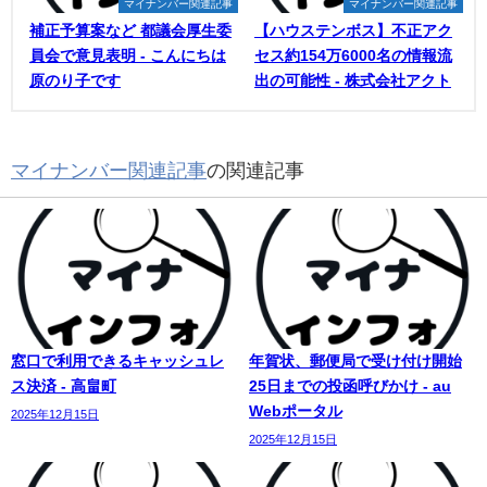
マイナンバー関連記事
マイナンバー関連記事
補正予算案など 都議会厚生委
【ハウステンボス】不正アク
員会で意見表明 - こんにちは
セス約154万6000名の情報流
原のり子です
出の可能性 - 株式会社アクト
マイナンバー関連記事
の関連記事
窓口で利用できるキャッシュレ
年賀状、郵便局で受け付け開始
ス決済 - 高畠町
25日までの投函呼びかけ - au
Webポータル
2025年12月15日
2025年12月15日