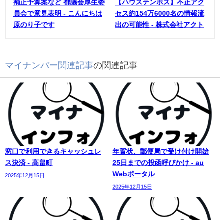
補正予算案など 都議会厚生委
【ハウステンボス】不正アク
員会で意見表明 - こんにちは
セス約154万6000名の情報流
原のり子です
出の可能性 - 株式会社アクト
マイナンバー関連記事
の関連記事
窓口で利用できるキャッシュレ
年賀状、郵便局で受け付け開始
ス決済 - 高畠町
25日までの投函呼びかけ - au
Webポータル
2025年12月15日
2025年12月15日