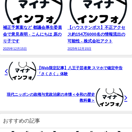
補正予算案など 都議会厚生委員
【ハウステンボス】不正アクセ
会で意見表明 - こんにちは 原の
ス約154万6000名の情報流出の
り子です
可能性 - 株式会社アクト
2025年12月15日
2025年12月15日
【Web限定記事】八王子芸者衆 スマホで確定申告
「さくさく」体験
現代ニッポンの政権与党政治家の本懐＜令和の歴史
教科書＞
おすすめの記事