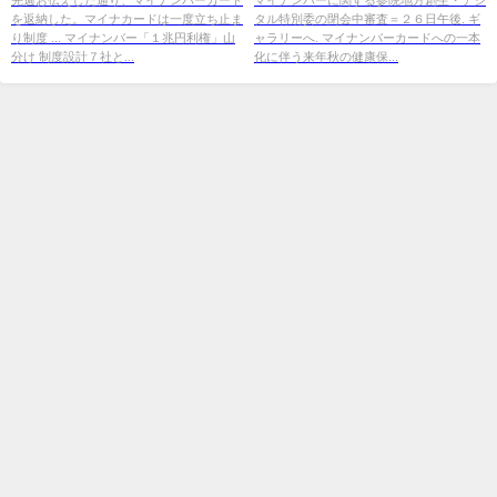
を返納した。マイナカードは一度立ち止ま
タル特別委の閉会中審査＝２６日午後. ギ
り制度 ... マイナンバー「１兆円利権」山
ャラリーへ. マイナンバーカードへの一本
分け 制度設計７社と...
化に伴う来年秋の健康保...