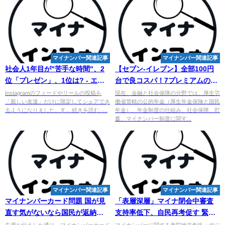
マイナンバー関連記事
マイナンバー関連記事
社会人1年目が"苦手な時間"、2
【セブン-イレブン】全部100円
位「プレゼン」、1位は? - エキ
台で良コスパ！7プレミアムの新
サイト
作和スイーツ3選！「水わらび ...
Instagramのフィードやリールの投稿を
現在、金融と社会保障の分野では、厚生労
「親しい友達」だけに限定してシェアでき
働省管轄の公的年金（厚生年金保険と国民
るようになりました。す... 続きを読む ·...
年金）、年金制度の仕組み、社会保障、貯
蓄、マイナンバー制度に関す...
マイナンバー関連記事
マイナンバー関連記事
マイ
ナンバーカード問題 国が見
「表層深層」マイナ閉会中審査
直す気がないなら国民が返納運
支持率低下、自民再考促す 緊張
動を起こすしかない
感見えない河野氏 - 東奥日報
先週お伝えした通り、マイナンバーカード
マイナンバーに関する参院地方創生・デジ