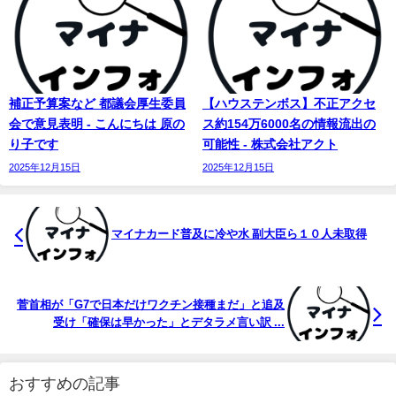
補正予算案など 都議会厚生委員
【ハウステンボス】不正アクセ
会で意見表明 - こんにちは 原の
ス約154万6000名の情報流出の
り子です
可能性 - 株式会社アクト
2025年12月15日
2025年12月15日
マイナカード普及に冷や水 副大臣ら１０人未取得
菅首相が「G7で日本だけワクチン接種まだ」と追及
受け「確保は早かった」とデタラメ言い訳 ...
おすすめの記事