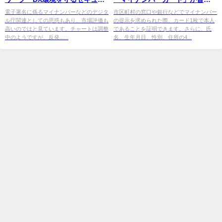
ティ関連株【FISCOソーシャル
すると私たちの暮らしは快適に
電子署名に係るマイナンバーなどのデジタ
市区町村の窓口や銀行などでマイナンバー
ル庁関連としての思惑もあり、市場評価も
の提示を求められた際、カード1枚で本人
...
なる!?
高いのではと見ています。チャートは調整
であることを証明できます。さらに、氏
中のようですが、反発......
名、生年月日、性別、住所の4...