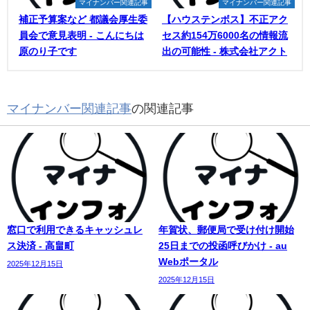
マイナンバー関連記事
マイナンバー関連記事
補正予算案など 都議会厚生委
【ハウステンボス】不正アク
員会で意見表明 - こんにちは
セス約154万6000名の情報流
原のり子です
出の可能性 - 株式会社アクト
マイナンバー関連記事
の関連記事
窓口で利用できるキャッシュレ
年賀状、郵便局で受け付け開始
ス決済 - 高畠町
25日までの投函呼びかけ - au
Webポータル
2025年12月15日
2025年12月15日