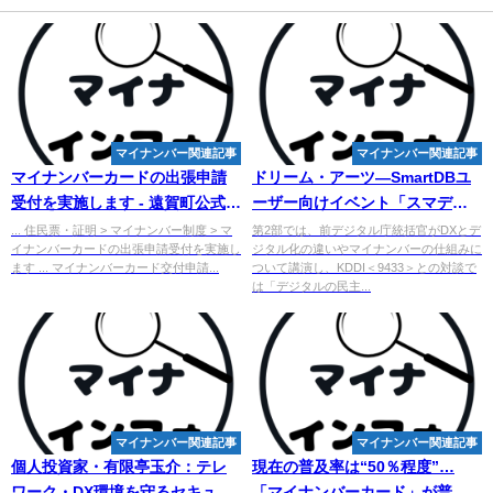
マイナンバー関連記事
マイナンバー関連記事
マイ
ナンバーカードの出張申請
ドリーム・アーツ—SmartDBユ
受付を実施します - 遠賀町公式ホ
ーザー向けイベント「スマデビ
ームページ
ジャンボリー！」開催し600名超
... 住民票・証明 > マイナンバー制度 > マ
第2部では、前デジタル庁統括官がDXとデ
イナンバーカードの出張申請受付を実施し
ジタル化の違いやマイナンバーの仕組みに
が ...
ます ... マイナンバーカード交付申請...
ついて講演し、KDDI＜9433＞との対談で
は「デジタルの民主...
マイナンバー関連記事
マイナンバー関連記事
個人投資家・有限亭玉介：テレ
現在の普及率は“50％程度”…
ワーク・DX環境を守るセキュリ
「
マイ
ナンバーカード」が普及