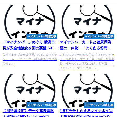
マイナンバー関連記事
マイナンバー関連記事
「
マイナンバー
」めぐり 横浜市
マイ
ナンバーカードと健康保険
長が安全性強化を国に要望|tvk
証の一体化、「よくある質問」
NEWS WALL
をデジタル庁が公開 - Yahoo!ニ
各地でトラブルが繰り返されているマイナ
これについてデジタル庁は「マイナンバー
ンバーカードについて、横浜市の山中竹春
カードのICチップには氏名、住所、生年月
ュース
市長......
日、性別の4つの情報に加え、顔写真、マ
イナンバー、電子証明書、...
マイナンバー関連記事
マイナンバー関連記事
【那須塩原市】データ連携基盤
1.5万円分もらえるマイナポイン
の構築及びデジタルサービスと
ト第2弾の受付が始まったのでさ