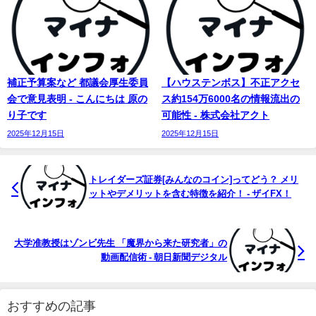
補正予算案など 都議会厚生委員
【ハウステンボス】不正アクセ
会で意見表明 - こんにちは 原の
ス約154万6000名の情報流出の
り子です
可能性 - 株式会社アクト
2025年12月15日
2025年12月15日
トレイダーズ証券[みんなのコイン]ってどう？ メリ
ットやデメリットを含む特徴を紹介！ - ザイFX！
大学准教授はゾンビ先生 「魔界から来た研究者」の
動画配信術 - 朝日新聞デジタル
おすすめの記事