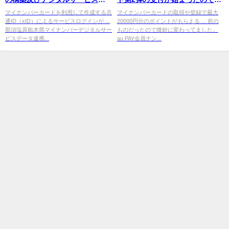
の連携開始 - PR TIMES
っそく申し込みしてみた
マイナンバーカードを利用して作成する共
マイナンバーカードの取得や登録で最大
通ID（xID）によるサービスログインが ...
20000円分のポイントがもらえる ... 前の
那須塩原栃木県マイナンバーデジタルサー
ものだったので微妙に変わってました。
ビスデータ連携...
au PAY会員ナン...