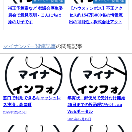
マイナンバー関連記事
マイナンバー関連記事
補正予算案など 都議会厚生委
【ハウステンボス】不正アク
員会で意見表明 - こんにちは
セス約154万6000名の情報流
原のり子です
出の可能性 - 株式会社アクト
マイナンバー関連記事
の関連記事
窓口で利用できるキャッシュレ
年賀状、郵便局で受け付け開始
ス決済 - 高畠町
25日までの投函呼びかけ - au
Webポータル
2025年12月15日
2025年12月15日