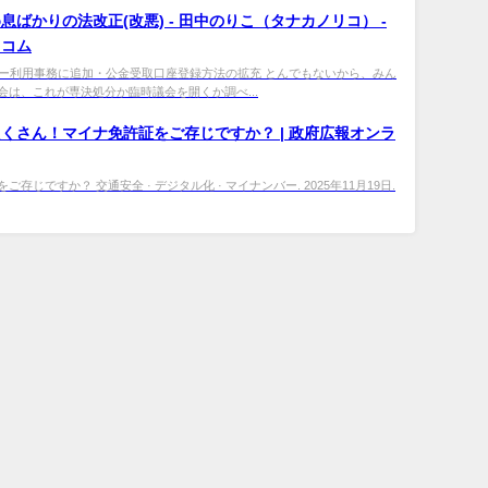
息ばかりの法改正(改悪) - 田中のりこ（タナカノリコ） -
トコム
ナンバー利用事務に追加・公金受取口座登録方法の拡充 とんでもないから、みん
会は、これが専決処分か臨時議会を開くか調べ...
くさん！マイナ免許証をご存じですか？ | 政府広報オンラ
ご存じですか？ 交通安全 · デジタル化 · マイナンバー. 2025年11月19日.