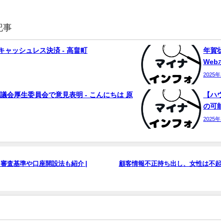
記事
ャッシュレス決済 - 高畠町
年賀状
We
2025
議会厚生委員会で意見表明 - こんにちは 原
【ハ
の可能
2025
審査基準や口座開設法も紹介 |
顧客情報不正持ち出し、女性は不起訴 