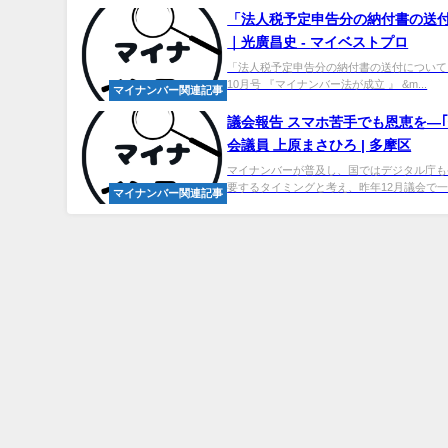
「法人税予定申告分の納付書の送
｜光廣昌史 -
マイ
ベストプロ
「法人税予定申告分の納付書の送付について」
10月号 『マイナンバー法が成立 』 &m...
マイナンバー関連記事
議会報告 スマホ苦手でも恩恵を―｢
会議員 上原まさひろ | 多摩区
マイナンバーが普及し、国ではデジタル庁も
要するタイミングと考え、昨年12月議会で一般
マイナンバー関連記事