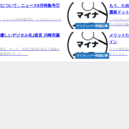
付について」ニュース9月特集号①
もう、ため
選挙ドッ
ニュース9月特集号① · ミツヒロニュース
... マイ
なも自分の議
マイナンバー関連記事
優しいデジタル化｣提言 川崎市議
メリットた
イン
発足。今こそ、市民の皆様の視点で議論を
マイナ免許証を
質問を行った。...
メリットた...
マイナンバー関連記事