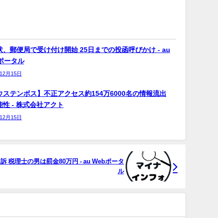
、郵便局で受け付け開始 25日までの投函呼びかけ - au
bポータル
年12月15日
ウステンボス】不正アクセス約154万6000名の情報流出
性 - 株式会社アクト
年12月15日
税理士の男は罰金80万円 - au Webポータ
ル