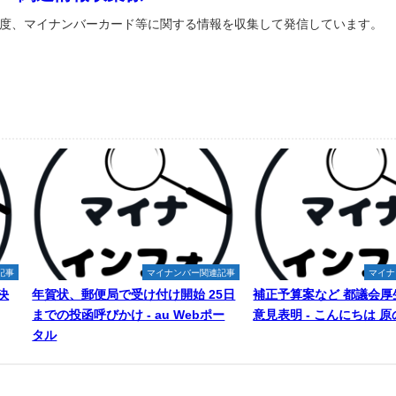
度、マイナンバーカード等に関する情報を収集して発信しています。
記事
マイナンバー関連記事
マイナ
決
年賀状、郵便局で受け付け開始 25日
補正予算案など 都議会厚
までの投函呼びかけ - au Webポー
意見表明 - こんにちは 
タル