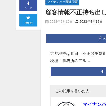
マイナンバー関連記事
シェア
顧客情報不正持ち出し
2022年2月10日
2023年5月19日
Tweet
F
京都地検は９日、不正競争防
税理士事務所のアル…
この記事を書いた人
マイナン