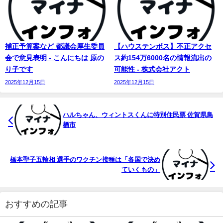
補正予算案など 都議会厚生委員
【ハウステンボス】不正アクセ
会で意見表明 - こんにちは 原の
ス約154万6000名の情報流出の
り子です
可能性 - 株式会社アクト
2025年12月15日
2025年12月15日
ハルちゃん、ウィントスくんに特別住民票 佐賀県鳥
栖市
橋本聖子五輪相 選手のワクチン接種は「各国で決め
ていくもの」
おすすめの記事