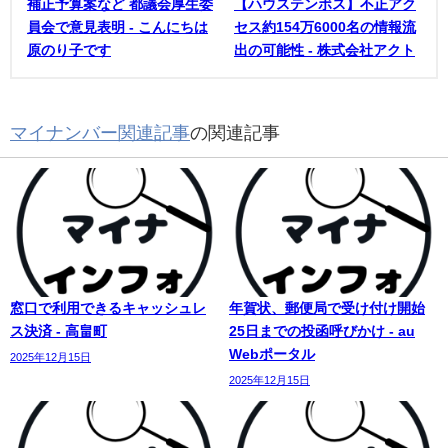
補正予算案など 都議会厚生委
【ハウステンボス】不正アク
員会で意見表明 - こんにちは
セス約154万6000名の情報流
原のり子です
出の可能性 - 株式会社アクト
マイナンバー関連記事
の関連記事
窓口で利用できるキャッシュレ
年賀状、郵便局で受け付け開始
ス決済 - 高畠町
25日までの投函呼びかけ - au
Webポータル
2025年12月15日
2025年12月15日