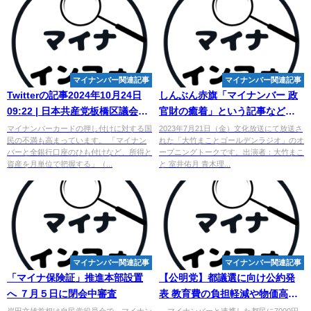
マイナンバー関連記事
マイナンバー関連記事
Twitterの記事2024年10月24日
しんぶん赤旗「
マイナンバー
政
09:22 | 日本共産党板橋区議会議
官財の癒着」という記事などを
員 いわい桐子
紹介【室井佑月 - YouTube
マイナンバーカードの押し付けに対する国
2023年7月21日（金）文化放送にて放送さ
民の不満も高まっています。 「マイナン
れた「大竹まことゴールデンラジオ」のオ
バーと全銀行口座のひも付けなど、所得と
ープニングトークです。出演者：大竹まこ
資産を月単位で把握する」（...
と 室井佑月 青木理...
マイナンバー関連記事
マイナンバー関連記事
「マイナ保険証」推進本部設置
【公明党】都議選に向け公約発
へ ７月５日に閉会中審査
表 教育費の負担軽減や物価高対
策を盛り込む 来月22日投開票
岸田文雄首相は自民党役員会で、マイナン
... マイナンバーと連携した都民に7000円