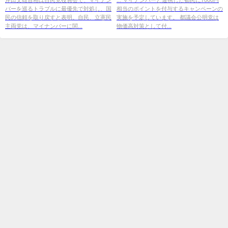
バーを巡るトラブルに最優先で対処し、国
相当のポイントを付与するキャンペーンの
民の信頼を取り戻すと表明。自民、立憲民
実施を予定しています。 都議会公明党は
主両党は、マイナンバーに関...
物価高対策として付...