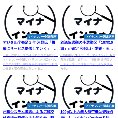
マイナンバー関連記事
マイナンバー関連記事
デジタル庁発足２年 河野氏「機
衆議院選挙の小選挙区「10増10
敏にサービス提供していく」 - 産
減」が確定 和歌山・愛媛・岡山
経ニュース
など減 - 私塾界
一方、民間トップの浅沼尚デジタル監は、
凸版印刷とNTTデータ、マイナンバー収集
マイナンバー関連のトラブルが相次いでい
業務で協業 · 成学社、「個別指導学院フリ
ることを受け、国民視点の政策やサービス
ーステップ」に代ゼミサテラインを導入.
の徹底と安心安全に尽力する...
カテ...
マイナンバー関連記事
マイナンバー関連記事
戸籍システム障害による広域交
100g以上の無人航空機は登録必
付発行一時停止のお知らせ - 昭島
須に！
マイ
ナンバーカード利用