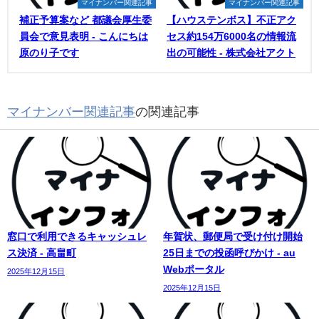
マイナンバー関連記事
マイナンバー関連記事
補正予算案など 都議会厚生委
【ハウステンボス】不正アク
員会で意見表明 - こんにちは
セス約154万6000名の情報流
原のり子です
出の可能性 - 株式会社アクト
マイナンバー関連記事
の関連記事
窓口で利用できるキャッシュレ
年賀状、郵便局で受け付け開始
ス決済 - 高畠町
25日までの投函呼びかけ - au
Webポータル
2025年12月15日
2025年12月15日