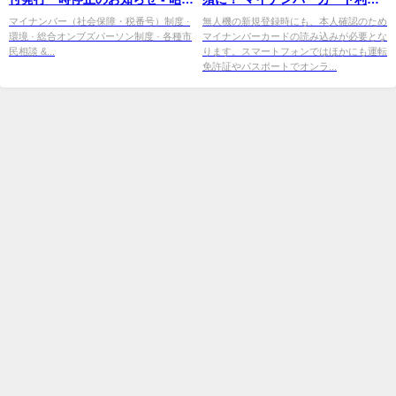
市
でのドローン登録システム手続
マイナンバー（社会保障・税番号）制度 ·
無人機の新規登録時にも、本人確認のため
環境 · 総合オンブズパーソン制度 · 各種市
マイナンバーカードの読み込みが必要とな
き ...
民相談 &...
ります。スマートフォンではほかにも運転
免許証やパスポートでオンラ...