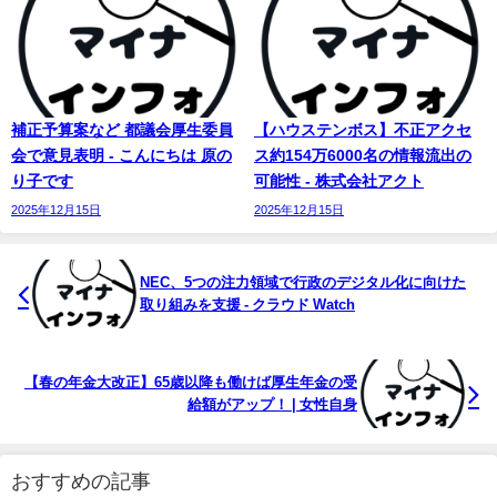
補正予算案など 都議会厚生委員
【ハウステンボス】不正アクセ
会で意見表明 - こんにちは 原の
ス約154万6000名の情報流出の
り子です
可能性 - 株式会社アクト
2025年12月15日
2025年12月15日
NEC、5つの注力領域で行政のデジタル化に向けた
取り組みを支援 - クラウド Watch
【春の年金大改正】65歳以降も働けば厚生年金の受
給額がアップ！ | 女性自身
おすすめの記事