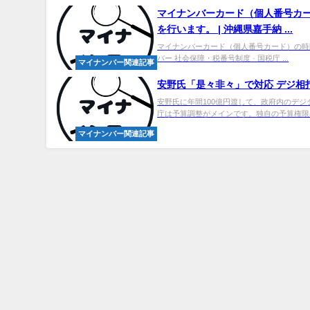
マイ
ナンバーカード（個人番号カ
を行います。 | 沖縄県嘉手納 ...
マイナンバーカード（個人番号カード）の時間
バー 社会保障・税番号制度 · 国税庁 ...
マイナンバー関連記事
安野氏「是々非々」で対応 デジ相打診あ
安野氏に年間100億円渡して、政府内のデジ
庁は予算調整がメインです。独自の予算権限は
マイナンバー関連記事