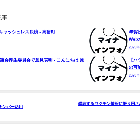
記事
ャッシュレス決済 - 高畠町
年賀状
We
2025
議会厚生委員会で意見表明 - こんにちは 原
【ハ
の可能
2025
錯綜するワクチン情報に振り回さ
ナンバー
活用