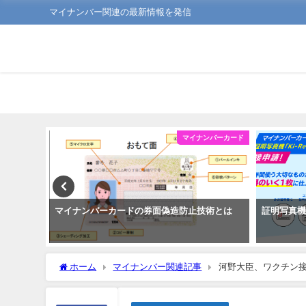
マイナンバー関連の最新情報を発信
ンバーカード
マイナンバーカード
い
マイナンバーカードの券面偽造防止技術とは
証明写真
ホーム
マイナンバー関連記事
河野大臣、ワクチン