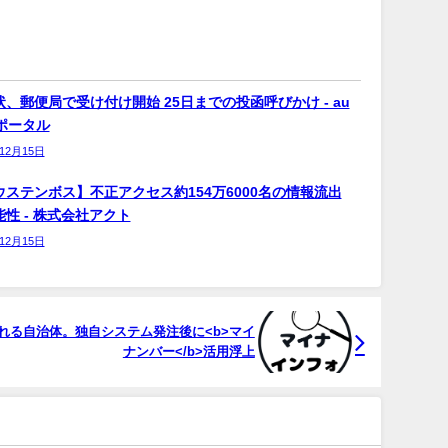
、郵便局で受け付け開始 25日までの投函呼びかけ - au
bポータル
年12月15日
ウステンボス】不正アクセス約154万6000名の情報流出
性 - 株式会社アクト
年12月15日
れる自治体。独自システム発注後に<b>マイ
ナンバー</b>活用浮上