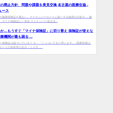
の廃止方針、問題や課題を意見交換 名古屋の医療生協 -
ニュース
の健康保険証を廃止し、マイナンバーカードに統一する政府の方針を ... 健
、マイナ保険証に一本化 マイナンバー改正法...
か…もうすぐ「マイナ保険証」に切り替え 保険証が使えな
療機関が最も困る ...
と保険証は紐づいている？ Ａ．「くっついてると思います」. 医療現場は.
ードの保有率は先月（１０月......