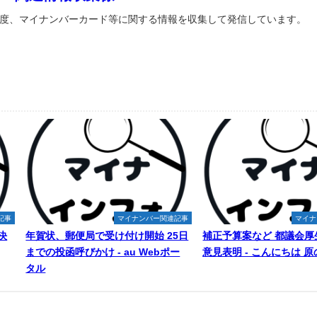
度、マイナンバーカード等に関する情報を収集して発信しています。
記事
マイナンバー関連記事
マイナ
決
年賀状、郵便局で受け付け開始 25日
補正予算案など 都議会厚
までの投函呼びかけ - au Webポー
意見表明 - こんにちは 
タル