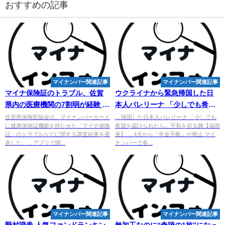
おすすめの記事
マイナンバー関連記事
マイナンバー関連記事
マイナ保険証のトラブル、佐賀
ウクライナから緊急帰国した日
県内の医療機関の7割弱が経験 県
本人バレリーナ 「少しでも希望
保険医協会 - 西日本新聞
を届けられたら」平和を祈る舞
佐賀県保険医協会は、マイナンバーカード
... 帰国した日本人バレリーナ 「少しでも
に健康保険証機能を持たせた「マイナ保険
希望を届けられたら」平和を祈る舞【福岡
...
証」のトラブルなどに関する調査結果を発
発】 ... 4月から「年金手帳」が廃止 マイ
表した。... アプリで開...
ナンバーで各...
マイナンバー関連記事
マイナンバー関連記事
野村證券 人気ファンドランキン
無加工なのに“奇跡の1枚”になっ