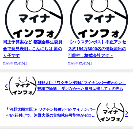
補正予算案など 都議会厚生委員
【ハウステンボス】不正アクセ
会で意見表明 - こんにちは 原の
ス約154万6000名の情報流出の
り子です
可能性 - 株式会社アクト
2025年12月15日
2025年12月15日
河野大臣「ワクチン接種に
マイナンバー
使わない」
投稿で論議 「受けなかった履歴は残して」の声も
『 河野太郎大臣 ≫ ワクチン接種と<b>マイナンバー
</b>紐付けで、河野大臣の首相就任可能性がゼロに
...