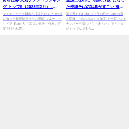
グ トップ5（2023年2月） -
た沖縄そばの写真がすごい 撮影
Finasee（フィナシー）
した本人も「光すぎて湖畔かと
マイナンバーで財産が没収される？ 1年後
福井県あわら市にて6月14日からmt ex展
に迫った新紙幣発行との関係. マネー・ト
を開催。 “めちゃめちゃ加工”アー写でマイ
...
リビア. Rank 7. 「工員の息子」心無い言
ナンバー申請したら「通った」 アイドル
葉を吐かれ苦...
がすっぴんで本人...