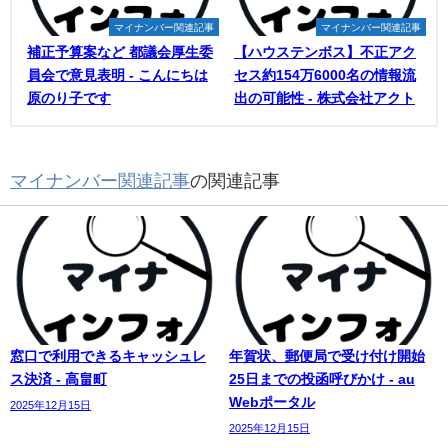
マイナンバー関連記事
マイナンバー関連記事
補正予算案など 都議会厚生委
【ハウステンボス】不正アク
員会で意見表明 - こんにちは
セス約154万6000名の情報流
原のり子です
出の可能性 - 株式会社アクト
マイナンバー関連記事
の関連記事
窓口で利用できるキャッシュレ
年賀状、郵便局で受け付け開始
ス決済 - 高畠町
25日までの投函呼びかけ - au
Webポータル
2025年12月15日
2025年12月15日