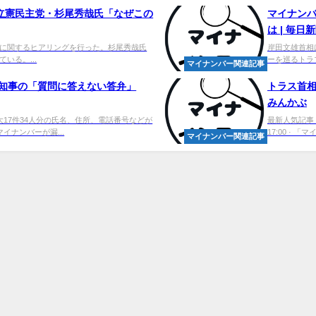
立憲民主党・杉尾秀哉氏「なぜこの
マイナン
は | 毎日
に関するヒアリングを行った。杉尾秀哉氏
岸田文雄首相
いる。...
ーを巡るトラ
マイナンバー関連記事
彦知事の「質問に答えない答弁」
トラス首相
みんかぶ
17件34人分の氏名、住所、電話番号などが
最新人気記事 
イナンバーが漏...
17:00 · 「マイ
マイナンバー関連記事