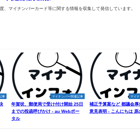
度、マイナンバーカード等に関する情報を収集して発信しています。
記事
マイナンバー関連記事
マイナ
決
年賀状、郵便局で受け付け開始 25日
補正予算案など 都議会厚
までの投函呼びかけ - au Webポー
意見表明 - こんにちは 
タル