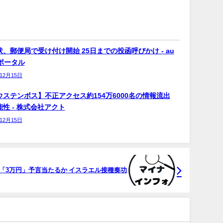
、郵便局で受け付け開始 25日までの投函呼びかけ - au
bポータル
年12月15日
ウステンボス】不正アクセス約154万6000名の情報流出
性 - 株式会社アクト
年12月15日
「3万円」予言当たるか イスラエル接種奏功