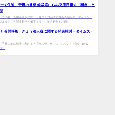
バー
で失速、苦境の首相 総裁選にらみ克服目指す「弱点」と
新聞
はこの夏、全国各地を訪問し、住民と対話する機会を増やす。マイナンバ
ブルなどで内閣支持率が低下する中、地方行脚を計画し...
と英財務相、きょう法人税に関する発表検討＝タイムズ -
· 明日の株式相場に向けて＝「陰の極」からのリバウンドを読む 10/13
ナ...