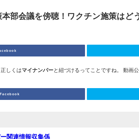
策本部会議を傍聴！ワクチン施策はど
acebook
、正しくは
マイナンバー
と紐づけるってことですね。 動画
Facebook
バー関連情報収集係