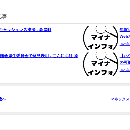
記事
ャッシュレス決済 - 高畠町
年賀状
We
2025
議会厚生委員会で意見表明 - こんにちは 原
【ハ
の可能
2025
査へ
マネックス