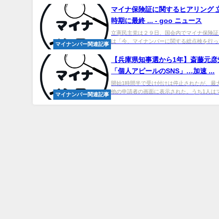
マイナ保険証に関するヒアリング 
時期に最終 ... - goo ニュース
立憲民主党は２９日、国会内でマイナ保険証
は「今、マイナンバーに関する総点検を行って
マイナンバー関連記事
【兵庫県知事選から1年】斎藤元
「個人アピールのSNS」…加速 ...
開始1時間半で受け付けは停止されたが、最大
他の申請者の画面に表示された。うち1人はマ
マイナンバー関連記事