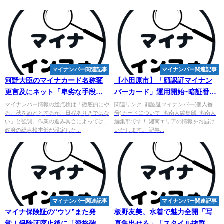
マイナンバー関連記事
マイナンバー関連記事
河野大臣のマイナカード名称変
【小田原市】「顔認証
マイ
ナン
更言及にネット「卑劣な手段」
バーカード」運用開始~暗証番号
「事の本質を全く理解していな
の設定や管理などが不安な方へ
マイナンバー情報の総点検は「徹底的にや
関連リンク. 顔認証マイナンバー(個人番
る。秋をめどとするが、日程ありきではな
号)カードについて. 湘南人編集部. 湘南人
い」
い」と強調。作業の進み具合によっては、
編集部です！ 湘南エリアの情報をお届け
政府の総点検本部が設定した...
いたします。 記事...
マイナンバー関連記事
マイナンバー関連記事
マイナ保険証の“ウソ”また発
板野友美、水着で魅力全開「写
覚！保険証廃止後に「資格確認
真集出せる」「スタイル抜群」