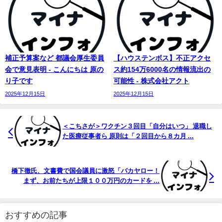
補正予算案など 都議会厚生委員
【ハウステンボス】不正アクセ
会で意見表明 - こんにちは 原の
ス約154万6000名の情報流出の
り子です
可能性 - 株式会社アクト
2025年12月15日
2025年12月15日
＜こちさが＞ワクチン３回目「自分はいつ」 退職し
た医療従事者ら 原則は「２回目から８カ月 ...
橋下徹氏、文書費で国会議員に激怒「バカヤロー！
まず、お前たちが上限１００万円のカードを ...
おすすめの記事