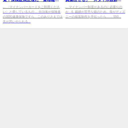
書」はプッシュ送付されない？
“そっくり3歳娘”と沖縄へ
... 〈マイナンバーカードをご利用くださ
... マイナンバー制度があるのに必要なの
い〉と脅しているもの ... 自治体が保険者
か · 6. 裁縫が苦手な娘のため、母がディズ
の国民健康保険ですら、このありさまでは
ニーの仮装制作を手伝ったら…… 550...
先が思いやられる...