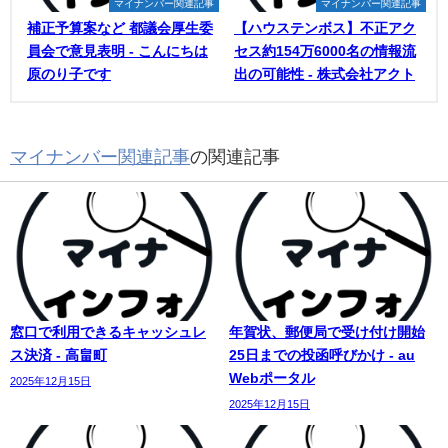
マイナンバー関連記事
マイナンバー関連記事
補正予算案など 都議会厚生委
【ハウステンボス】不正アク
員会で意見表明 - こんにちは
セス約154万6000名の情報流
原のり子です
出の可能性 - 株式会社アクト
マイナンバー関連記事
の関連記事
窓口で利用できるキャッシュレ
年賀状、郵便局で受け付け開始
ス決済 - 高畠町
25日までの投函呼びかけ - au
Webポータル
2025年12月15日
2025年12月15日