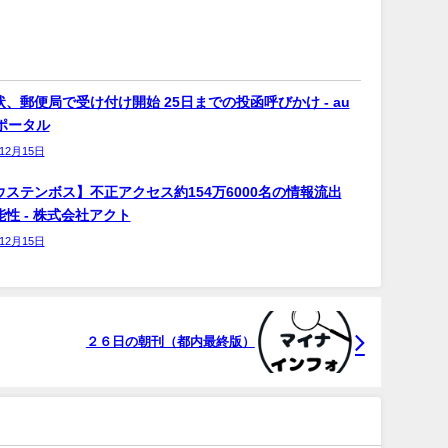
、郵便局で受け付け開始 25日までの投函呼びかけ - au
bポータル
年12月15日
ウステンボス】不正アクセス約154万6000名の情報流出
性 - 株式会社アクト
年12月15日
２６日の朝刊（都内最終版）