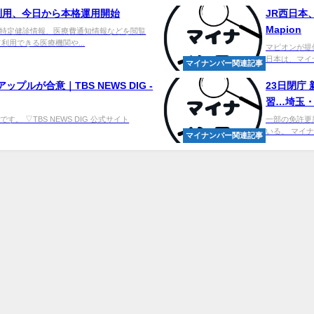
利用、今日から本格運用開始
JR西日本
Mapion
特定健診情報、医療費通知情報などを閲覧
利用できる医療機関や...
マピオンが提
日本は、マイ
マイナンバー関連記事
プルが合意｜TBS NEWS DIG -
23日閉庁
習…埼玉・鴻
。 ▽TBS NEWS DIG 公式サイト
一部の免許更
いる。 マイナン
マイナンバー関連記事