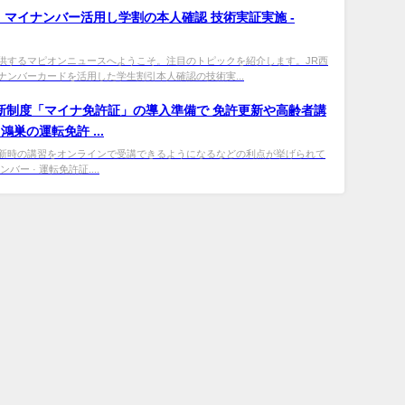
、
マイナンバー
活用し学割の本人確認 技術実証実施 -
供するマピオンニュースへようこそ。注目のトピックを紹介します。JR西
ナンバーカードを活用した学生割引本人確認の技術実...
 新制度「マイナ免許証」の導入準備で 免許更新や高齢者講
巣の運転免許 ...
新時の講習をオンラインで受講できるようになるなどの利点が挙げられて
バー · 運転免許証....