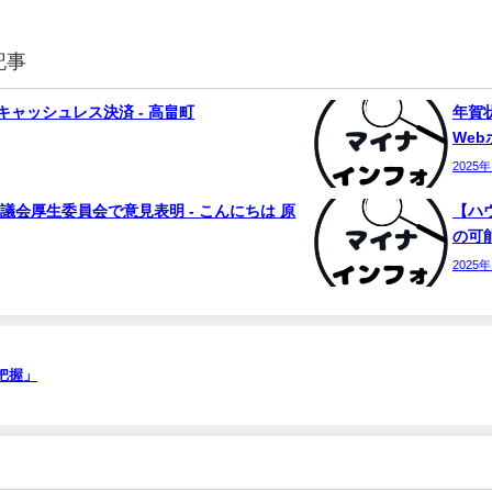
記事
ャッシュレス決済 - 高畠町
年賀状
We
2025
議会厚生委員会で意見表明 - こんにちは 原
【ハ
の可能
2025
把握」