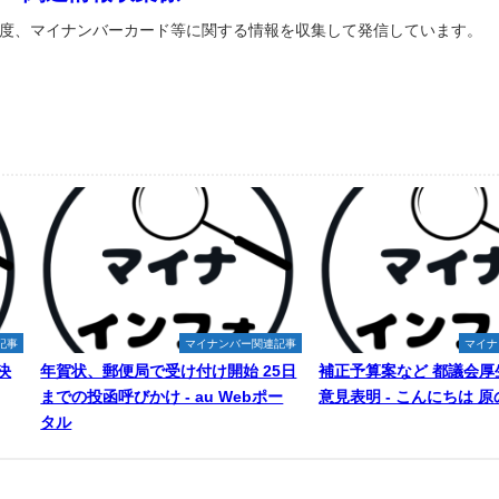
度、マイナンバーカード等に関する情報を収集して発信しています。
記事
マイナンバー関連記事
マイナ
決
年賀状、郵便局で受け付け開始 25日
補正予算案など 都議会厚
までの投函呼びかけ - au Webポー
意見表明 - こんにちは 
タル