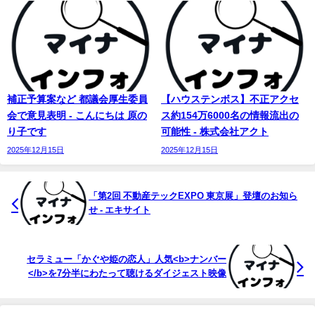
補正予算案など 都議会厚生委員
【ハウステンボス】不正アクセ
会で意見表明 - こんにちは 原の
ス約154万6000名の情報流出の
り子です
可能性 - 株式会社アクト
2025年12月15日
2025年12月15日
「第2回 不動産テックEXPO 東京展」登壇のお知ら
せ - エキサイト
セラミュー「かぐや姫の恋人」人気<b>ナンバー
</b>を7分半にわたって聴けるダイジェスト映像