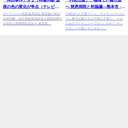
痕の色の変化が争点（テレビ朝
へ 慈恵病院と初協議―熊本市 -
日系（ANN）） - Yahoo!ニュー
時事ドットコム
マイナンバー制度違憲訴訟 最高裁が初の
戸籍法など不要でしょ、マイナンバーカー
合憲判断 · 旧天竜林業高校巡る贈収賄事件
ドに番号記載すれば戸籍は不要だ。 その
ス
元校長の再審開始認めず 最高裁....
ためのマイナンバーではないのか？ やっ
てることが紙とデジタル ハ...