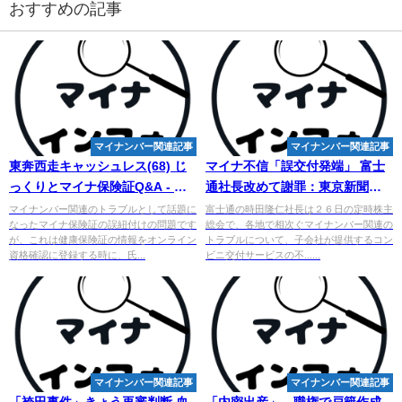
おすすめの記事
マイナンバー関連記事
マイナンバー関連記事
東奔西走キャッシュレス(68) じ
マイナ不信「誤交付発端」 富士
っくりとマイナ保険証Q&A - マ
通社長改めて謝罪：東京新聞
イナビニュース
TOKYO Web
マイナンバー関連のトラブルとして話題に
富士通の時田隆仁社長は２６日の定時株主
なったマイナ保険証の誤紐付けの問題です
総会で、各地で相次ぐマイナンバー関連の
が、これは健康保険証の情報をオンライン
トラブルについて、子会社が提供するコン
資格確認に登録する時に、氏...
ビニ交付サービスの不......
マイナンバー関連記事
マイナンバー関連記事
「袴田事件」きょう再審判断 血
「内密出産」、職権で戸籍作成