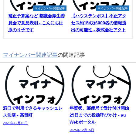
マイナンバー関連記事
マイナンバー関連記事
補正予算案など 都議会厚生委
【ハウステンボス】不正アク
員会で意見表明 - こんにちは
セス約154万6000名の情報流
原のり子です
出の可能性 - 株式会社アクト
マイナンバー関連記事
の関連記事
窓口で利用できるキャッシュレ
年賀状、郵便局で受け付け開始
ス決済 - 高畠町
25日までの投函呼びかけ - au
Webポータル
2025年12月15日
2025年12月15日