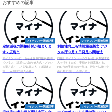
おすすめの記事
マイナンバー関連記事
マイナンバー関連記事
定額減税の調整給付が始まりま
利便性向上も情報漏洩懸念 デジ
す - 広島市
タル庁９月１日発足へ関連法成
立
マイナンバーによる公金受取口座を登録し
口座とマイナンバーのひも付けを希望する
ている人 （支給のお知らせ方式〈プッシ
人を増やすため、手続きを簡素化する。
ュ型方式〉）, 左記以外の人 （確認書方
PR. 行政手続きの一部は、押印が法律で定
式）. →原則手続き不要...
められており、不要とす...
マイナンバー関連記事
マイナンバー関連記事
安倍氏の遺志継ぎ憲法改正へ全
マイナポイントを受け取ってい