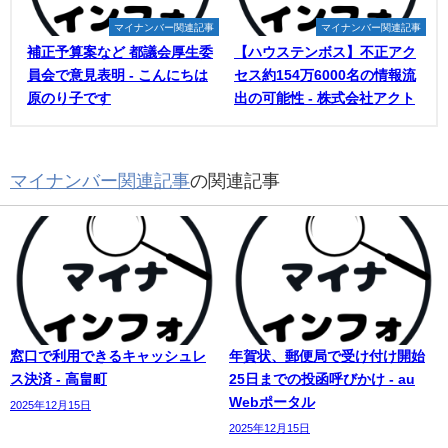
マイナンバー関連記事
マイナンバー関連記事
補正予算案など 都議会厚生委
【ハウステンボス】不正アク
員会で意見表明 - こんにちは
セス約154万6000名の情報流
原のり子です
出の可能性 - 株式会社アクト
マイナンバー関連記事
の関連記事
窓口で利用できるキャッシュレ
年賀状、郵便局で受け付け開始
ス決済 - 高畠町
25日までの投函呼びかけ - au
Webポータル
2025年12月15日
2025年12月15日