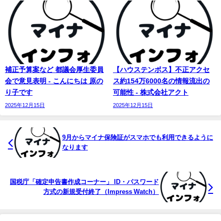
補正予算案など 都議会厚生委員
【ハウステンボス】不正アクセ
会で意見表明 - こんにちは 原の
ス約154万6000名の情報流出の
り子です
可能性 - 株式会社アクト
2025年12月15日
2025年12月15日
9月からマイナ保険証がスマホでも利用できるように
なります
国税庁「確定申告書作成コーナー」 ID・パスワード
方式の新規受付終了（Impress Watch）