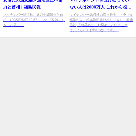
力と首相 | 福島民報
ない人は2000万人 これから役所
窓口は大混乱か - ニフティニュー
マイナンバー総点検、８月中間報告と首
マイナンバー総点検の真っ最中。トラブル
相. （2023/07/07 12:57） · >> 「政治」を
解消が先（松本剛明総務相）（Ｃ）共同通
ス
もっと見る ....
信社)「お早めに、お早めにということ
で、よろしくお願い致します」...