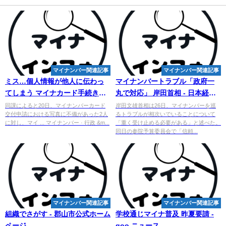
マイナンバー関連記事
マイナンバー関連記事
ミス…個人情報が他人に伝わっ
マイナンバー
トラブル「政府一
てしまう マイナカード手続きで
丸で対応」 岸田首相 - 日本経済
不備あり、職員1人で処理…氏名
新聞
同課によると20日、マイナンバーカード
岸田文雄首相は26日、マイナンバーを巡
交付申請における写真に不備があった2人
るトラブルが相次いでいることについて
...
に対し、マイ ... マイナンバー · 行政 &m...
「重く受け止める必要がある」と述べた。
同日の参院予算委員会で「信頼...
マイナンバー関連記事
マイナンバー関連記事
組織でさがす - 郡山市公式ホーム
学校通じマイナ普及 昨夏要請 -
ページ
goo ニュース