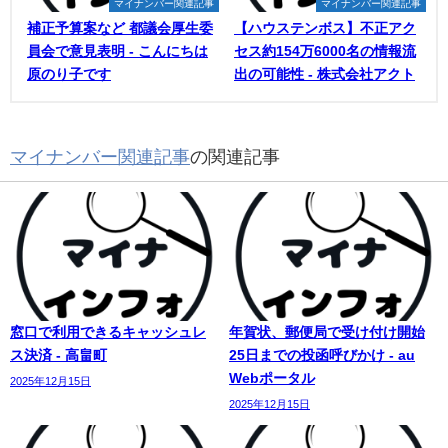
マイナンバー関連記事
マイナンバー関連記事
補正予算案など 都議会厚生委
【ハウステンボス】不正アク
員会で意見表明 - こんにちは
セス約154万6000名の情報流
原のり子です
出の可能性 - 株式会社アクト
マイナンバー関連記事
の関連記事
窓口で利用できるキャッシュレ
年賀状、郵便局で受け付け開始
ス決済 - 高畠町
25日までの投函呼びかけ - au
Webポータル
2025年12月15日
2025年12月15日