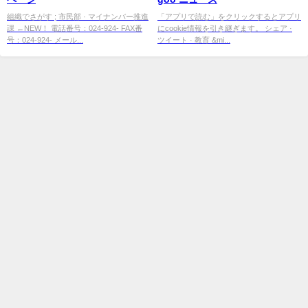
組織でさがす ; 市民部 · マイナンバー推進
「アプリで読む」をクリックするとアプリ
課 ←NEW！ 電話番号：024-924- FAX番
にcookie情報を引き継ぎます。 シェア ·
号：024-924- メール...
ツイート · 教育 &mi...