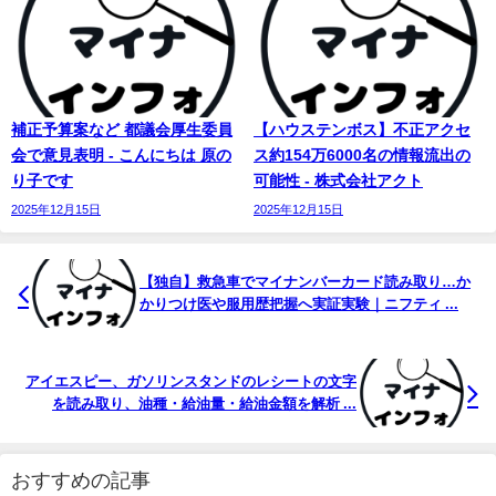
補正予算案など 都議会厚生委員
【ハウステンボス】不正アクセ
会で意見表明 - こんにちは 原の
ス約154万6000名の情報流出の
り子です
可能性 - 株式会社アクト
2025年12月15日
2025年12月15日
【独自】救急車で
マイ
ナンバーカード読み取り…か
かりつけ医や服用歴把握へ実証実験｜ニフティ ...
アイエスピー、ガソリンスタンドのレシートの文字
を読み取り、油種・給油量・給油金額を解析 ...
おすすめの記事