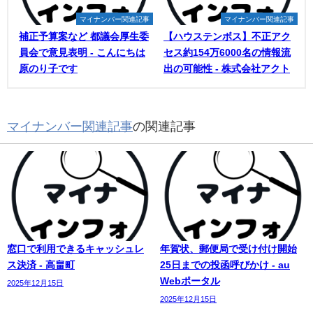
マイナンバー関連記事
マイナンバー関連記事
補正予算案など 都議会厚生委
【ハウステンボス】不正アク
員会で意見表明 - こんにちは
セス約154万6000名の情報流
原のり子です
出の可能性 - 株式会社アクト
マイナンバー関連記事
の関連記事
窓口で利用できるキャッシュレ
年賀状、郵便局で受け付け開始
ス決済 - 高畠町
25日までの投函呼びかけ - au
Webポータル
2025年12月15日
2025年12月15日