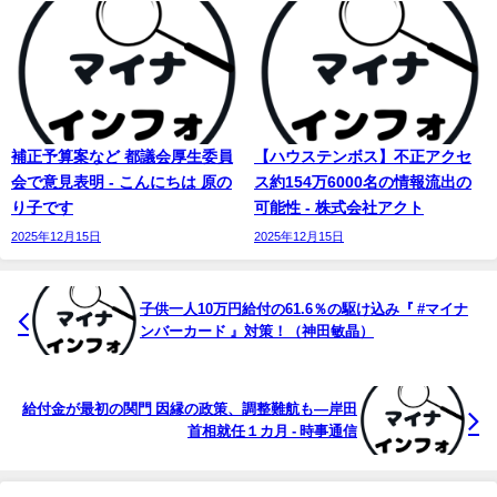
補正予算案など 都議会厚生委員
【ハウステンボス】不正アクセ
会で意見表明 - こんにちは 原の
ス約154万6000名の情報流出の
り子です
可能性 - 株式会社アクト
2025年12月15日
2025年12月15日
子供一人10万円給付の61.6％の駆け込み『 #
マイ
ナ
ンバーカード 』対策！（神田敏晶）
給付金が最初の関門 因縁の政策、調整難航も―岸田
首相就任１カ月 - 時事通信