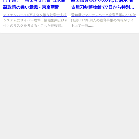
融政策の違い意識 - 東京新聞
古屋刀剣博物館で7日から特別展
- 名古屋テレビ【メ～テレ】
マイナンバー800万人分を扱う社労士支援
愛知県でマイナンバーと療育手帳のひも付
システムにサイバー攻撃…情報集約とひも
け誤り17件 別人の療育手帳の情報がサイ
付けのリスクを考える · こちら特報部....
ト上で一時......