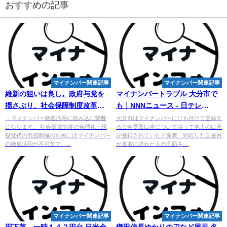
おすすめの記事
マイナンバー関連記事
マイナンバー関連記事
維新の狙いは良し。政府与党を
マイナンバー
トラブル 大分市で
揺さぶり、社会保障制度改革を
も｜NNNニュース - 日テレ
勝ち取ることを期待 - 音喜多駿
NEWS
... マイナンバー徹底活用に踏み込む契機
大分市はマイナンバーにひも付けて登録す
になります。 社会保障制度の合理化・現
る公金受取口座について誤って他人の口座
...
役世代の負担削減のためにはマイナンバー
が登録されていたと発表。対応した支援員
の徹底活用が不可欠で、...
が直前に訪れた人の画面を....
マイナンバー関連記事
マイナンバー関連記事
円下落、一時１４２円台 日米金
織田信長ゆかりの刀など展示 名