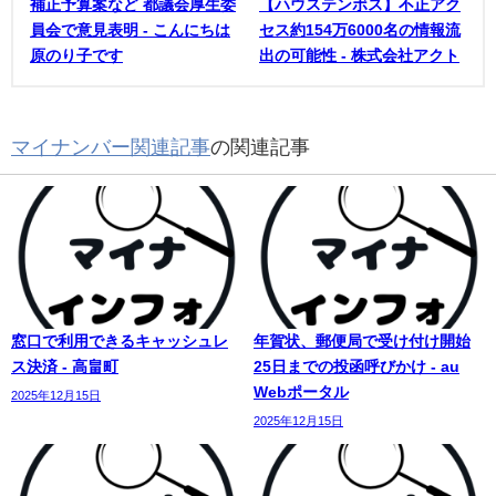
補正予算案など 都議会厚生委
【ハウステンボス】不正アク
員会で意見表明 - こんにちは
セス約154万6000名の情報流
原のり子です
出の可能性 - 株式会社アクト
マイナンバー関連記事
の関連記事
窓口で利用できるキャッシュレ
年賀状、郵便局で受け付け開始
ス決済 - 高畠町
25日までの投函呼びかけ - au
Webポータル
2025年12月15日
2025年12月15日