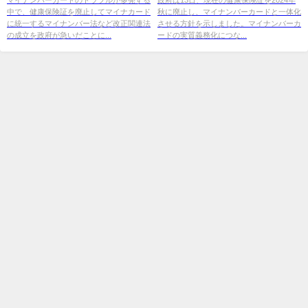
中で、健康保険証を廃止してマイナカード
秋に廃止し、マイナンバーカードと一体化
憤り
に統一するマイナンバー法など改正関連法
させる方針を示しました。マイナンバーカ
の成立を政府が急いだことに...
ードの実質義務化につな...