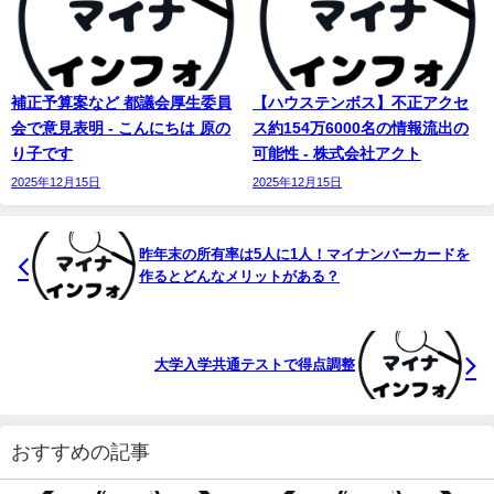
補正予算案など 都議会厚生委員
【ハウステンボス】不正アクセ
会で意見表明 - こんにちは 原の
ス約154万6000名の情報流出の
り子です
可能性 - 株式会社アクト
2025年12月15日
2025年12月15日
昨年末の所有率は5人に1人！
マイ
ナンバーカードを
作るとどんなメリットがある？
大学入学共通テストで得点調整
おすすめの記事