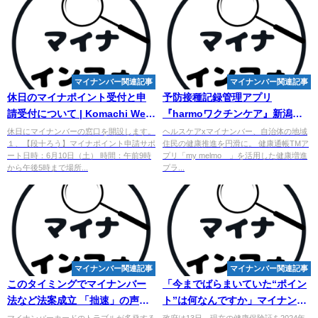
マイナンバー関連記事
マイナンバー関連記事
休日のマイナポイント受付と申
予防接種記録管理アプリ
請受付について | Komachi Web
『harmoワクチンケア』新潟県
広報
小千谷市にて先行導入 - PR
休日にマイナンバーの窓口を開設します。
ヘルスケアxマイナンバー、自治体の地域
１、【段十ろう】マイナポイント申請サポ
住民の健康推進を円滑に。 健康通帳TMア
TIMES
ート日時：6月10日（土） 時間：午前9時
プリ「my melmo™」を活用した健康増進
から午後5時まで場所...
プラ...
マイナンバー関連記事
マイナンバー関連記事
このタイミングで
マイナンバー
「今までばらまいていた“ポイン
法など法案成立 「拙速」の声、
ト”は何なんですか」
マイナンバ
不安助長する恐れ - 産経ニュース
ー
実質義務化で期待・戸惑い・
マイナンバーカードのトラブルが多発する
政府は13日、現在の健康保険証を2024年